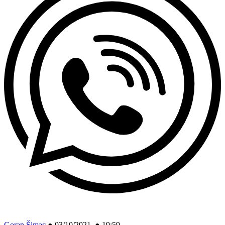
Goran Šimac
●
03/10/2021 ● 19:59