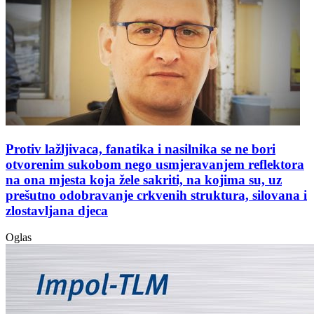
Protiv lažljivaca, fanatika i nasilnika se ne bori
otvorenim sukobom nego usmjeravanjem reflektora
na ona mjesta koja žele sakriti, na kojima su, uz
prešutno odobravanje crkvenih struktura, silovana i
zlostavljana djeca
Oglas