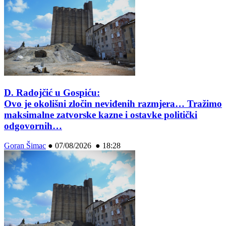
D. Radojčić u Gospiću:
Ovo je okolišni zločin neviđenih razmjera… Tražimo
maksimalne zatvorske kazne i ostavke politički
odgovornih…
Goran Šimac
●
07/08/2026 ● 18:28