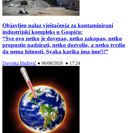
Objavljen nalaz vještačenja za kontaminirani
industrijski kompleks u Gospiću:
“Sve ovo netko je dovezao, netko zakopao, netko
propustio nadzirati, netko dozvolio, a netko tvrdio
da nema hitnosti. Svaka karika ima ime!!!”
Davorka Blažević
●
06/08/2026 ● 17:24