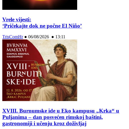
Vrele vijesti:
‘Pričekajte dok ne počne El Niño’
TrisComHr
●
06/08/2026 ● 13:11
XVIII. Burnumske ide u Eko kampusu „Krka“ u
Puljanima – dan posvećen rimskoj baštini,
gastronomiji i učenju kroz doživljaj