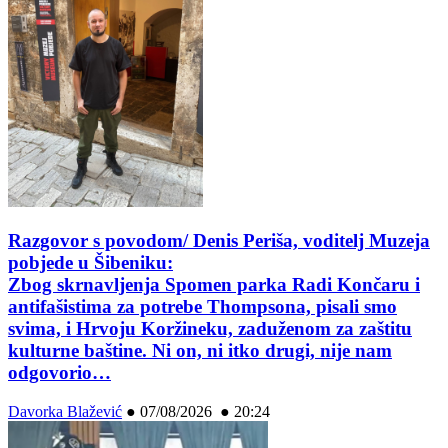
Razgovor s povodom/ Denis Periša, voditelj Muzeja
pobjede u Šibeniku:
Zbog skrnavljenja Spomen parka Radi Končaru i
antifašistima za potrebe Thompsona, pisali smo
svima, i Hrvoju Koržineku, zaduženom za zaštitu
kulturne baštine. Ni on, ni itko drugi, nije nam
odgovorio…
Davorka Blažević
●
07/08/2026 ● 20:24