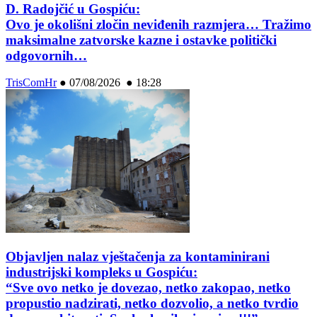
D. Radojčić u Gospiću:
Ovo je okolišni zločin neviđenih razmjera… Tražimo
maksimalne zatvorske kazne i ostavke politički
odgovornih…
TrisComHr
●
07/08/2026 ● 18:28
Objavljen nalaz vještačenja za kontaminirani
industrijski kompleks u Gospiću:
“Sve ovo netko je dovezao, netko zakopao, netko
propustio nadzirati, netko dozvolio, a netko tvrdio