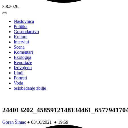
8.8.2026.
Naslovnica
Politika
Gospodarstvo
Kultura
Intervjui
Scena
Komentari
Ekologija
Reportaže
Izdvojeno
Ljudi
Portreti
Voda
oslobađanje zbilje
244013202_4585912148134461_657794170
Goran Šimac
●
03/10/2021 ● 19:59