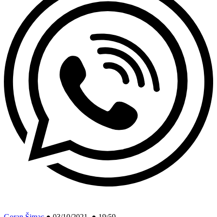
Goran Šimac
●
03/10/2021 ● 19:59