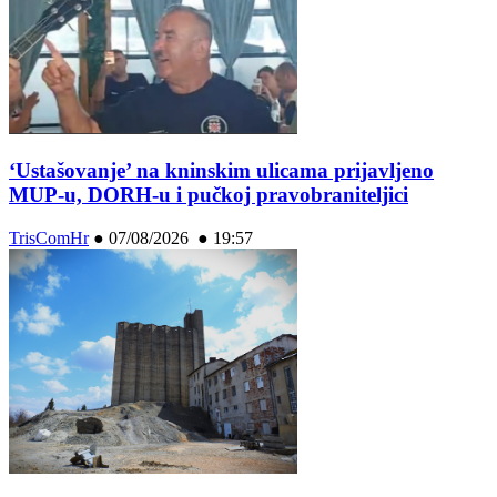
‘Ustašovanje’ na kninskim ulicama prijavljeno
MUP-u, DORH-u i pučkoj pravobraniteljici
TrisComHr
●
07/08/2026 ● 19:57