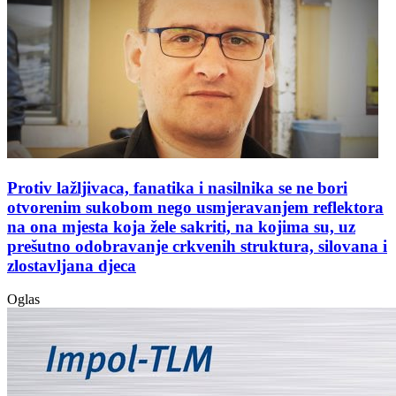
Protiv lažljivaca, fanatika i nasilnika se ne bori
otvorenim sukobom nego usmjeravanjem reflektora
na ona mjesta koja žele sakriti, na kojima su, uz
prešutno odobravanje crkvenih struktura, silovana i
zlostavljana djeca
Oglas