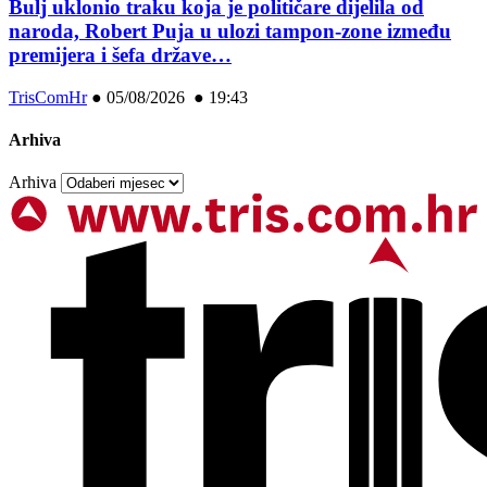
Bulj uklonio traku koja je političare dijelila od
naroda, Robert Puja u ulozi tampon-zone između
premijera i šefa države…
TrisComHr
●
05/08/2026 ● 19:43
Arhiva
Arhiva