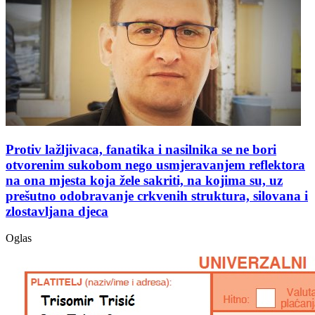
Protiv lažljivaca, fanatika i nasilnika se ne bori
otvorenim sukobom nego usmjeravanjem reflektora
na ona mjesta koja žele sakriti, na kojima su, uz
prešutno odobravanje crkvenih struktura, silovana i
zlostavljana djeca
Oglas