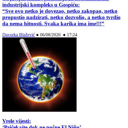
industrijski kompleks u Gospiću:
“Sve ovo netko je dovezao, netko zakopao, netko
propustio nadzirati, netko dozvolio, a netko tvrdio
da nema hitnosti. Svaka karika ima ime!!!”
Davorka Blažević
●
06/08/2026 ● 17:24
Vrele vijesti:
‘Pričekajte dok ne počne El Niño’