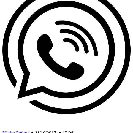
Marko Podrug
●
11/10/2017 ● 12:08