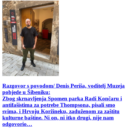
Razgovor s povodom/ Denis Periša, voditelj Muzeja
pobjede u Šibeniku:
Zbog skrnavljenja Spomen parka Radi Končaru i
antifašistima za potrebe Thompsona, pisali smo
svima, i Hrvoju Koržineku, zaduženom za zaštitu
kulturne baštine. Ni on, ni itko drugi, nije nam
odgovorio…