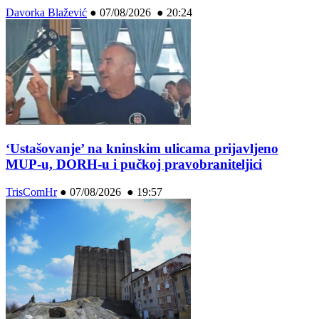
Davorka Blažević
●
07/08/2026 ● 20:24
‘Ustašovanje’ na kninskim ulicama prijavljeno
MUP-u, DORH-u i pučkoj pravobraniteljici
TrisComHr
●
07/08/2026 ● 19:57