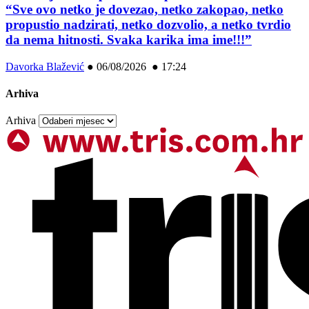
“Sve ovo netko je dovezao, netko zakopao, netko
propustio nadzirati, netko dozvolio, a netko tvrdio
da nema hitnosti. Svaka karika ima ime!!!”
Davorka Blažević
●
06/08/2026 ● 17:24
Arhiva
Arhiva