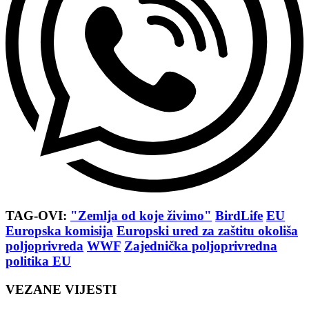
TAG-OVI:
"Zemlja od koje živimo"
BirdLife
EU
Europska komisija
Europski ured za zaštitu okoliša
poljoprivreda
WWF
Zajednička poljoprivredna
politika EU
VEZANE VIJESTI