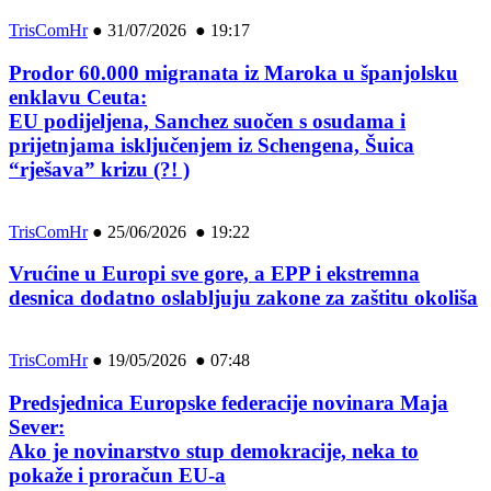
TrisComHr
●
31/07/2026 ● 19:17
Prodor 60.000 migranata iz Maroka u španjolsku
enklavu Ceuta:
EU podijeljena, Sanchez suočen s osudama i
prijetnjama isključenjem iz Schengena, Šuica
“rješava” krizu (?! )
TrisComHr
●
25/06/2026 ● 19:22
Vrućine u Europi sve gore, a EPP i ekstremna
desnica dodatno oslabljuju zakone za zaštitu okoliša
TrisComHr
●
19/05/2026 ● 07:48
Predsjednica Europske federacije novinara Maja
Sever:
Ako je novinarstvo stup demokracije, neka to
pokaže i proračun EU-a