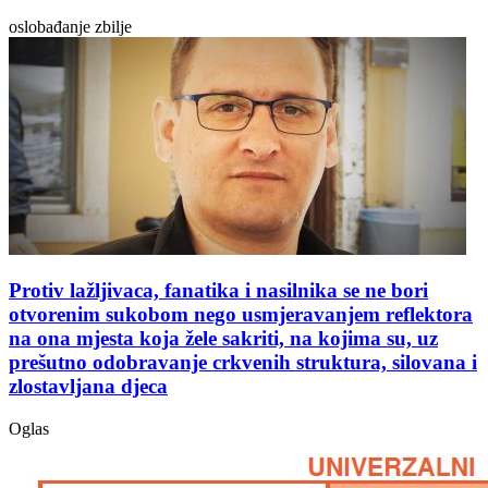
oslobađanje zbilje
Protiv lažljivaca, fanatika i nasilnika se ne bori
otvorenim sukobom nego usmjeravanjem reflektora
na ona mjesta koja žele sakriti, na kojima su, uz
prešutno odobravanje crkvenih struktura, silovana i
zlostavljana djeca
Oglas