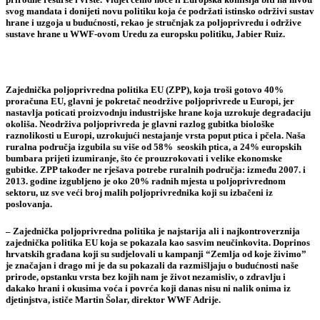
svog mandata i donijeti novu politiku koja će podržati istinsko održivi sustav
hrane i uzgoja u budućnosti, rekao je stručnjak za poljoprivredu i održive
sustave hrane u WWF-ovom Uredu za europsku politiku,
Jabier Ruiz.
Zajednička poljoprivredna politika EU (ZPP), koja troši gotovo 40%
proračuna EU, glavni je pokretač neodržive poljoprivrede u Europi, jer
nastavlja poticati proizvodnju industrijske hrane koja uzrokuje degradaciju
okoliša. Neodrživa poljoprivreda je glavni razlog gubitka biološke
raznolikosti u Europi, uzrokujući nestajanje vrsta poput ptica i pčela. Naša
ruralna područja izgubila su više od 58% seoskih ptica, a 24% europskih
bumbara prijeti izumiranje, što će prouzrokovati i velike ekonomske
gubitke. ZPP također ne rješava potrebe ruralnih područja: između 2007. i
2013. godine izgubljeno je oko 20% radnih mjesta u poljoprivrednom
sektoru, uz sve veći broj malih poljoprivrednika koji su izbačeni iz
poslovanja.
– Zajednička poljoprivredna politika je najstarija ali i najkontroverznija
zajednička politika EU koja se pokazala kao sasvim neučinkovita. Doprinos
hrvatskih građana koji su sudjelovali u kampanji “Zemlja od koje živimo”
je značajan i drago mi je da su pokazali da razmišljaju o budućnosti naše
prirode, opstanku vrsta bez kojih nam je život nezamisliv, o zdravlju i
dakako hrani i okusima voća i povrća koji danas nisu ni nalik onima iz
djetinjstva, ističe
Martin Šolar
, direktor WWF Adrije.