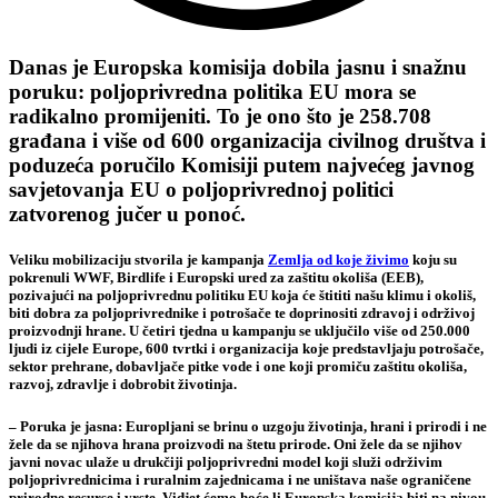
Danas je Europska komisija dobila jasnu i snažnu
poruku: poljoprivredna politika EU mora se
radikalno promijeniti. To je ono što je 258.708
građana i više od 600 organizacija civilnog društva i
poduzeća poručilo Komisiji putem najvećeg javnog
savjetovanja EU o poljoprivrednoj politici
zatvorenog jučer u ponoć.
Veliku mobilizaciju stvorila je kampanja
Zemlja od koje živimo
koju su
pokrenuli WWF, Birdlife i Europski ured za zaštitu okoliša (EEB),
pozivajući na poljoprivrednu politiku EU koja će štititi našu klimu i okoliš,
biti dobra za poljoprivrednike i potrošače te doprinositi zdravoj i održivoj
proizvodnji hrane. U četiri tjedna u kampanju se uključilo više od 250.000
ljudi iz cijele Europe, 600 tvrtki i organizacija koje predstavljaju potrošače,
sektor prehrane, dobavljače pitke vode i one koji promiču zaštitu okoliša,
razvoj, zdravlje i dobrobit životinja.
– Poruka je jasna: Europljani se brinu o uzgoju životinja, hrani i prirodi i ne
žele da se njihova hrana proizvodi na štetu prirode. Oni žele da se njihov
javni novac ulaže u drukčiji poljoprivredni model koji služi održivim
poljoprivrednicima i ruralnim zajednicama i ne uništava naše ograničene
prirodne resurse i vrste. Vidjet ćemo hoće li Europska komisija biti na nivou