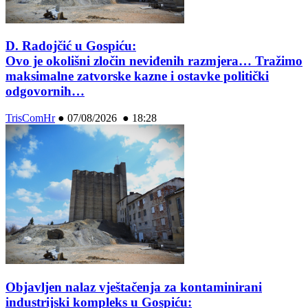
D. Radojčić u Gospiću:
Ovo je okolišni zločin neviđenih razmjera… Tražimo
maksimalne zatvorske kazne i ostavke politički
odgovornih…
TrisComHr
●
07/08/2026 ● 18:28
Objavljen nalaz vještačenja za kontaminirani
industrijski kompleks u Gospiću: