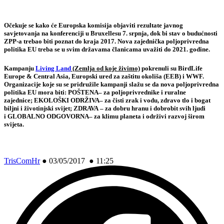
Očekuje se kako će Europska komisija objaviti rezultate javnog
savjetovanja na konferenciji u Bruxellesu 7. srpnja, dok bi stav o budućnosti
ZPP-a trebao biti poznat do kraja 2017. Nova zajednička poljoprivredna
politika EU treba se u svim državama članicama uvažiti do 2021. godine.
Kampanju
Living Land
(Zemlja od koje živimo)
pokrenuli su BirdLife
Europe & Central Asia, Europski ured za zaštitu okoliša (EEB) i WWF.
Organizacije koje su se pridružile kampanji slažu se da nova poljoprivredna
politika EU mora biti:
POŠTENA
– za poljoprivrednike i ruralne
zajednice;
EKOLOŠKI ODRŽIVA
– za čisti zrak i vodu, zdravo tlo i bogat
biljni i životinjski svijet;
ZDRAVA
– za dobru hranu i dobrobit svih ljudi
i
GLOBALNO ODGOVORNA
– za klimu planeta i održivi razvoj širom
svijeta.
TrisComHr
●
03/05/2017 ● 11:25