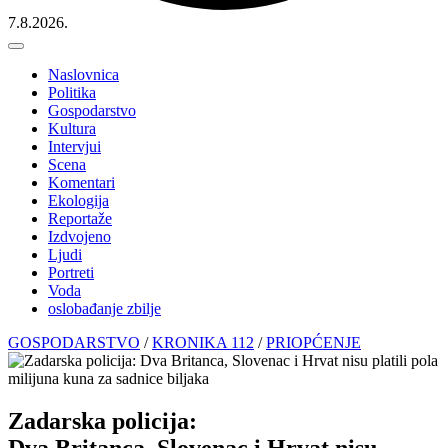
7.8.2026.
Naslovnica
Politika
Gospodarstvo
Kultura
Intervjui
Scena
Komentari
Ekologija
Reportaže
Izdvojeno
Ljudi
Portreti
Voda
oslobađanje zbilje
GOSPODARSTVO
/
KRONIKA 112
/
PRIOPĆENJE
Zadarska policija:
Dva Britanca, Slovenac i Hrvat nisu