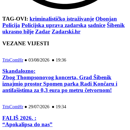
TAG-OVI:
kriminalističko istraživanje
Obonjan
Policija
Policijska uprava zadarska
sadnice
Šibenik
ukrasno bilje
Zadar
Zadarski.hr
VEZANE VIJESTI
TrisComHr
●
03/08/2026 ● 19:36
Skandalozno:
Zbog Thompsonovog koncerta, Grad Šibenik
iznajmio prostor Spomen parka Radi Končaru i
antifašistima za 0,3 eura po metru četvornom!
TrisComHr
●
29/07/2026 ● 19:34
FALIŠ 2026. :
“Apokalipsa do nas”