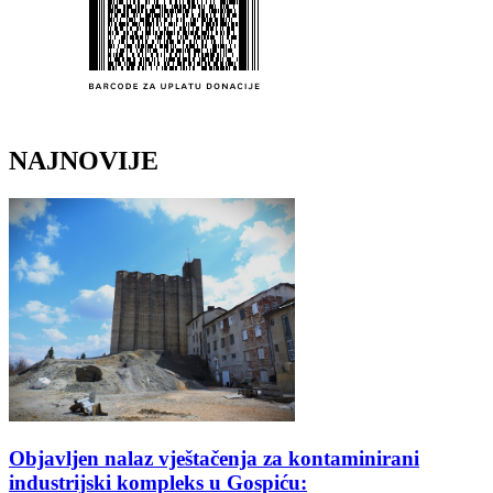
NAJNOVIJE
Objavljen nalaz vještačenja za kontaminirani
industrijski kompleks u Gospiću: