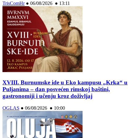
TrisComHr
●
06/08/2026 ● 13:11
XVIII. Burnumske ide u Eko kampusu „Krka“ u
Puljanima – dan posvećen rimskoj baštini,
gastronomiji i učenju kroz doživljaj
OGLAS
●
06/08/2026 ● 10:00