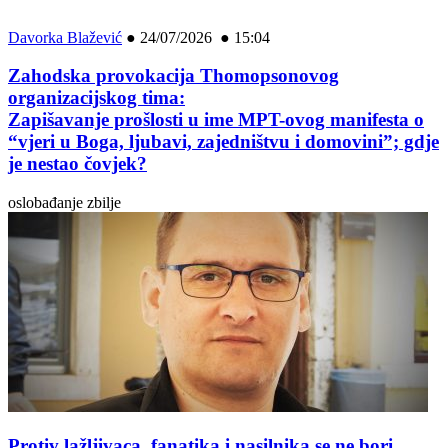
Davorka Blažević
●
24/07/2026 ● 15:04
Zahodska provokacija Thomopsonovog
organizacijskog tima:
Zapišavanje prošlosti u ime MPT-ovog manifesta o
“vjeri u Boga, ljubavi, zajedništvu i domovini”; gdje
je nestao čovjek?
oslobađanje zbilje
Protiv lažljivaca, fanatika i nasilnika se ne bori