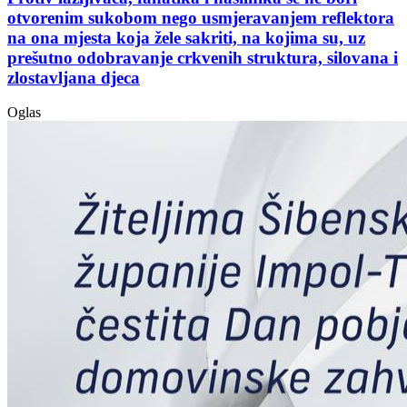
otvorenim sukobom nego usmjeravanjem reflektora
na ona mjesta koja žele sakriti, na kojima su, uz
prešutno odobravanje crkvenih struktura, silovana i
zlostavljana djeca
Oglas