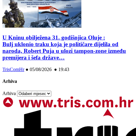
U Kninu obilježena 31. godišnjica Oluje :
Bulj uklonio traku koja je političare dijelila od
naroda, Robert Puja u ulozi tampon-zone između
premijera i šefa države…
TrisComHr
●
05/08/2026 ● 19:43
Arhiva
Arhiva