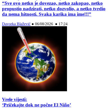
“Sve ovo netko je dovezao, netko zakopao, netko
propustio nadzirati, netko dozvolio, a netko tvrdio
da nema hitnosti. Svaka karika ima ime!!!”
Davorka Blažević
●
06/08/2026 ● 17:24
Vrele vijesti:
‘Pričekajte dok ne počne El Niño’