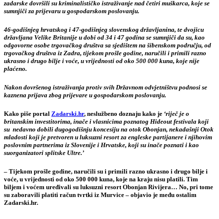
zadarske dovršili su kriminalističko istraživanje nad četiri muškarca, koje se
sumnjiči za prijevaru u gospodarskom poslovanju.
46-godišnjeg hrvatskog i 47-godišnjeg slovenskog državljanina, te dvojicu
državljana Velike Britanije u dobi od 34 i 47 godina se sumnjiči da su, kao
odgovorne osobe trgovačkog društva sa sjedištem na šibenskom području, od
trgovačkog društva iz Zadra, tijekom prošle godine, naručili i primili razno
ukrasno i drugo bilje i voće, u vrijednosti od oko 500 000 kuna, koje nije
plaćeno.
Nakon dovršenog istraživanja protiv svih Državnom odvjetništvu podnosi se
kaznena prijava zbog prijevare u gospodarskom poslovanju.
Kako piše portal
Zadarski.hr
, neslužbeno doznaju kako je
‘riječ je o
britanskim investitorima, inače i vlasnicima poznatog Hideout festivala koji
su nedavno dobili dugogodišnju koncesiju na otok Obonjan, nekadašnji Otok
mladosti koji je pretvoren u luksuzni resort za engleske partijanere i njihovim
poslovnim partnerima iz Slovenije i Hrvatske, koji su inače poznati i kao
suorganizatori splitske Ultre.’
– Tijekom prošle godine, naručili su i primili razno ukrasno i drugo bilje i
voće, u vrijednosti od oko 500 000 kuna, koje na kraju nisu platili. Tim
biljem i voćem uređivali su luksuzni resort Obonjan Rivijera… No, pri tome
su zaboravili platiti račun tvrtki iz Murvice – objavio je među ostalim
Zadarski.hr.