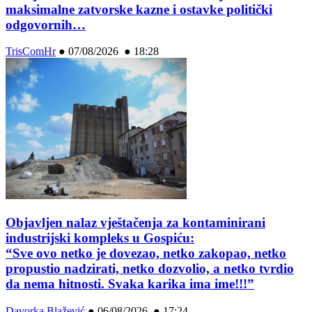
maksimalne zatvorske kazne i ostavke politički
odgovornih…
TrisComHr
●
07/08/2026 ● 18:28
Objavljen nalaz vještačenja za kontaminirani
industrijski kompleks u Gospiću:
“Sve ovo netko je dovezao, netko zakopao, netko
propustio nadzirati, netko dozvolio, a netko tvrdio
da nema hitnosti. Svaka karika ima ime!!!”
Davorka Blažević
●
06/08/2026 ● 17:24