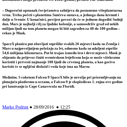
– Dugoročni opstanak čovječanstva zahtijeva da postanemo višeplanetarna
vrsta. Treba početi s planetima Sunčeva sustava, a jednoga dana krenuti i
dalje u Svemir. U konačnici, povijest govori da će se jednom dogoditi Sudnji
dan. Mars je najbolji cilj za ljudske kolonije, a samoodrživ grad od nekih
milijun ljudi na tom planetu mogao bi biti sagrađen za 40 do 100 godinu –
rekao je Musk.
SpaceX planira put obavljati otprilike svakih 26 mjeseci kada su Zemlja i
Mars u najpovoljnijem položaju za let, odnosno kada su udaljeni otprilie
54,6 milijuna kilometara. Put bi trajao između šest i devet mjeseci. Musk je
objasnio da prijevoz činiti svemirskom letjelicom koja se može višekratno
koristiti i prevesti najmanje 100 ljudi do crvenog planeta, a kao gorivo
koristit će se ugljični dioksid i voda koje ima na Marsu.
Međutim. S raketom Falcon 9 SpaceX bilo je nevolja pri prizemljivanju na
plutajuću platformu u oceanu, a Falcon 9 je eksplodirao 1. rujna ove godine
pri lansiranju iz Cape Canaverala na Floridi.
Marko Podrug
●
28/09/2016 ● 12:25