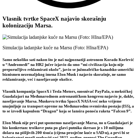
Vlasnik tvrtke SpaceX najavio skorašnju
kolonizaciju Marsa.
Simulacija ladanjske kuće na Marsu (Foto: HIna/EPA)
Samo nekoliko sati nakon što je naš najpoznatiji astronom Korado Korlević
u “Andromedi” na HR2 jučer izjavio da smo “mi civilizacija koju nije
preporučljivo reklamirati okolo”, javio se južnoafričko-kanadsko-američki
biznismen nezemaljskog imena Elon Musk i najavio skorašnje, ne samo
reklamiranje, već i naseljavanje okolice.
Vlasnik kompanija SpaceX i Tesla Motors, suosnivač PayPala, u meksičkoj
Guadalajari na Međunarodnom astronautičkom kongresu najavio je, dakle,
naseljavanje Marsa. Muskovu tvrtku SpaceX NASA već neko vrijeme
unajmljuje za transport opreme na Međunarodnu svemirsku postaju (ISS), a
to se izvodi kapsulom “Dragon” koja se lansira ponoću raketa “Falcon 9”.
Elon Musk nije prvi put spomenuo naseljavanje Marsa, no u Guadalajari je
bio konkretan: troškove puta po glavi putnika skresao je s 10 milijuna
dolara na pišljivih 200 tisuća (cijena prosječne kuće u SAD-u), a prvi bi se
kolonizatori mogli prebaciti već 2022. godine, prenosi The Guardian.