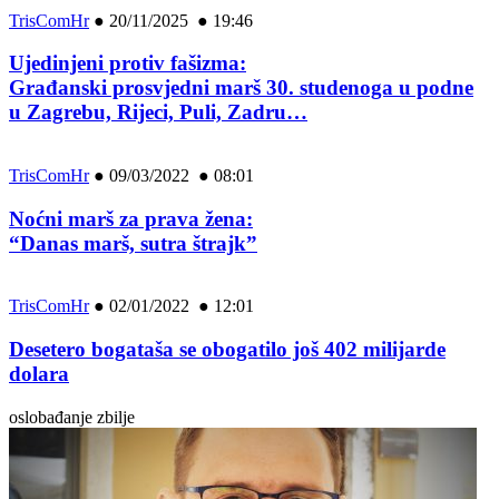
TrisComHr
●
20/11/2025 ● 19:46
Ujedinjeni protiv fašizma:
Građanski prosvjedni marš 30. studenoga u podne
u Zagrebu, Rijeci, Puli, Zadru…
TrisComHr
●
09/03/2022 ● 08:01
Noćni marš za prava žena:
“Danas marš, sutra štrajk”
TrisComHr
●
02/01/2022 ● 12:01
Desetero bogataša se obogatilo još 402 milijarde
dolara
oslobađanje zbilje