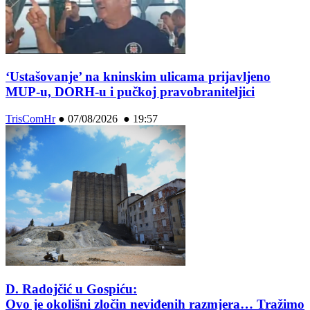
‘Ustašovanje’ na kninskim ulicama prijavljeno
MUP-u, DORH-u i pučkoj pravobraniteljici
TrisComHr
●
07/08/2026 ● 19:57
D. Radojčić u Gospiću:
Ovo je okolišni zločin neviđenih razmjera… Tražimo