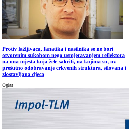
Protiv lažljivaca, fanatika i nasilnika se ne bori
otvorenim sukobom nego usmjeravanjem reflektora
na ona mjesta koja žele sakriti, na kojima su, uz
prešutno odobravanje crkvenih struktura, silovana i
zlostavljana djeca
Oglas