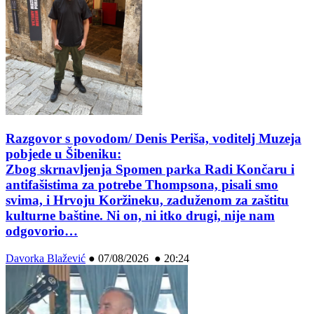
Razgovor s povodom/ Denis Periša, voditelj Muzeja
pobjede u Šibeniku:
Zbog skrnavljenja Spomen parka Radi Končaru i
antifašistima za potrebe Thompsona, pisali smo
svima, i Hrvoju Koržineku, zaduženom za zaštitu
kulturne baštine. Ni on, ni itko drugi, nije nam
odgovorio…
Davorka Blažević
●
07/08/2026 ● 20:24