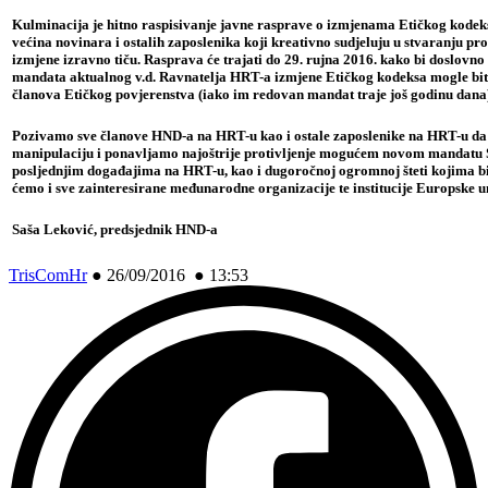
Kulminacija je hitno raspisivanje javne rasprave o izmjenama Etičkog kodek
većina novinara i ostalih zaposlenika koji kreativno sudjeluju u stvaranju p
izmjene izravno tiču. Rasprava će trajati do 29. rujna 2016. kako bi doslovn
mandata aktualnog v.d. Ravnatelja HRT-a izmjene Etičkog kodeksa mogle biti
članova Etičkog povjerenstva (iako im redovan mandat traje još godinu dana
Pozivamo sve članove HND-a na HRT-u kao i ostale zaposlenike na HRT-u da
manipulaciju i ponavljamo najoštrije protivljenje mogućem novom mandatu 
posljednjim događajima na HRT-u, kao i dugoročnoj ogromnoj šteti kojima bi o
ćemo i sve zainteresirane međunarodne organizacije te institucije Europske un
Saša Leković, predsjednik HND-a
TrisComHr
●
26/09/2016 ● 13:53