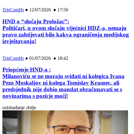
TrisComHr
●
12/07/2026 ● 17:50
HND o “slučaju Proložac”:
Političari, u ovom slučaju vijećnici HDZ-a, nemaju
pravo zahtijevati bilo kakva ograničenja medijskog
izvještavanja!
TrisComHr
●
01/07/2026 ● 18:42
Priopćenje HND-a :
Milanoviću se ne moraju sviđati ni kolegica Ivana
Pezo Moskaljov ni kolega Tomislav Krasnec, ali
predsjednik nije dobio mandat obračunavati se s
novinarima s pozicje moći!
oslobađanje zbilje