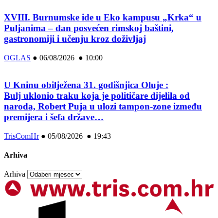
XVIII. Burnumske ide u Eko kampusu „Krka“ u
Puljanima – dan posvećen rimskoj baštini,
gastronomiji i učenju kroz doživljaj
OGLAS
●
06/08/2026 ● 10:00
U Kninu obilježena 31. godišnjica Oluje :
Bulj uklonio traku koja je političare dijelila od
naroda, Robert Puja u ulozi tampon-zone između
premijera i šefa države…
TrisComHr
●
05/08/2026 ● 19:43
Arhiva
Arhiva