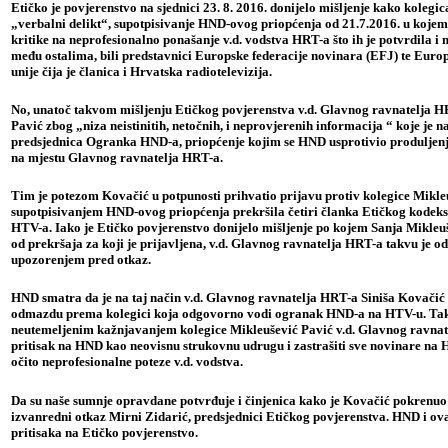
Etičko je povjerenstvo na sjednici 23. 8. 2016. donijelo mišljenje kako kolegi
„verbalni delikt“, supotpisivanje HND-ovog priopćenja od 21.7.2016. u koje
kritike na neprofesionalno ponašanje v.d. vodstva HRT-a što ih je potvrdila i
među ostalima, bili predstavnici Europske federacije novinara (EFJ) te Europ
unije čija je članica i Hrvatska radiotelevizija.
No, unatoč takvom mišljenju Etičkog povjerenstva v.d. Glavnog ravnatelja H
Pavić zbog „niza neistinitih, netočnih, i neprovjerenih informacija “ koje je n
predsjednica Ogranka HND-a, priopćenje kojim se HND usprotivio produljenj
na mjestu Glavnog ravnatelja HRT-a.
Tim je potezom Kovačić u potpunosti prihvatio prijavu protiv kolegice Mikle
supotpisivanjem HND-ovog priopćenja prekršila četiri članka Etičkog kodeksa
HTV-a. Iako je Etičko povjerenstvo donijelo mišljenje po kojem Sanja Mikleuše
od prekršaja za koji je prijavljena, v.d. Glavnog ravnatelja HRT-a takvu je o
upozorenjem pred otkaz.
HND smatra da je na taj način v.d. Glavnog ravnatelja HRT-a Siniša Kovačić 
odmazdu prema kolegici koja odgovorno vodi ogranak HND-a na HTV-u. Tako
neutemeljenim kažnjavanjem kolegice Mikleušević Pavić v.d. Glavnog ravna
pritisak na HND kao neovisnu strukovnu udrugu i zastrašiti sve novinare na HR
očito neprofesionalne poteze v.d. vodstva.
Da su naše sumnje opravdane potvrđuje i činjenica kako je Kovačić pokrenu
izvanredni otkaz Mirni Zidarić, predsjednici Etičkog povjerenstva. HND i ov
pritisaka na Etičko povjerenstvo.