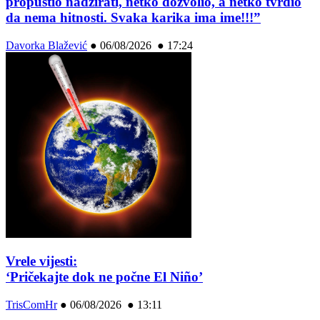
propustio nadzirati, netko dozvolio, a netko tvrdio
da nema hitnosti. Svaka karika ima ime!!!”
Davorka Blažević
●
06/08/2026 ● 17:24
Vrele vijesti:
‘Pričekajte dok ne počne El Niño’
TrisComHr
●
06/08/2026 ● 13:11