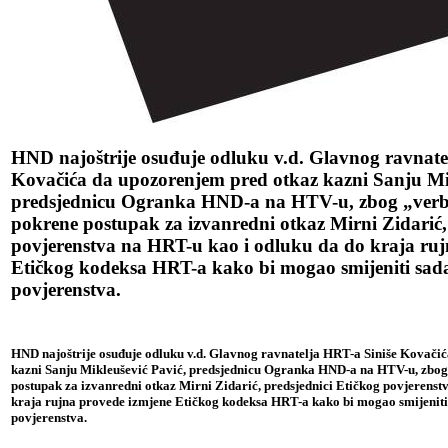
HND najoštrije osuđuje odluku v.d. Glavnog ravnate
Kovačića da upozorenjem pred otkaz kazni Sanju Mik
predsjednicu Ogranka HND-a na HTV-u, zbog „verba
pokrene postupak za izvanredni otkaz Mirni Zidarić,
povjerenstva na HRT-u kao i odluku da do kraja ruj
Etičkog kodeksa HRT-a kako bi mogao smijeniti sada
povjerenstva.
HND najoštrije osuđuje odluku v.d. Glavnog ravnatelja HRT-a Siniše Kovači
kazni Sanju Mikleušević Pavić, predsjednicu Ogranka HND-a na HTV-u, zbog 
postupak za izvanredni otkaz Mirni Zidarić, predsjednici Etičkog povjerenst
kraja rujna provede izmjene Etičkog kodeksa HRT-a kako bi mogao smijeniti 
povjerenstva.