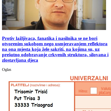
Protiv lažljivaca, fanatika i nasilnika se ne bori
otvorenim sukobom nego usmjeravanjem reflektora
na ona mjesta koja žele sakriti, na kojima su, uz
prešutno odobravanje crkvenih struktura, silovana i
zlostavljana djeca
Oglas