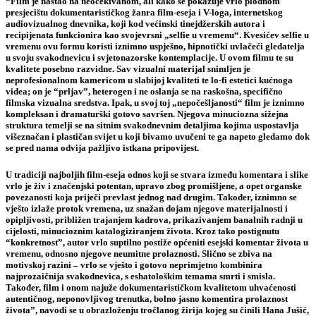
“Film je nastao na neočekivanom, ali kako se pokazuje vrlo plodnom
presjecištu dokumentarističkog žanra film-eseja i V-loga, internetskog
audiovizualnog dnevnika, koji kod većinski tinejdžerskih autora i
recipijenata funkcionira kao svojevrsni „selfie u vremenu“.
Kvesićev
selfie u
vremenu ovu formu koristi iznimno uspješno, hipnotički uvlačeći gledatelja
u svoju svakodnevicu i svjetonazorske kontemplacije. U ovom filmu te su
kvalitete posebno razvidne. Sav vizualni materijal snimljen je
neprofesionalnom kamericom u slabijoj kvaliteti te lo-fi estetici kućnoga
videa; on je “prljav”, heterogen i ne oslanja se na raskošna, specifično
filmska vizualna sredstva. Ipak, u svoj toj „nepočešljanosti“ film je iznimno
kompleksan i dramaturški gotovo savršen. Njegova minuciozna sižejna
struktura temelji se na sitnim svakodnevnim detaljima kojima uspostavlja
višeznačan i plastičan svijet u koji bivamo uvučeni te ga napeto gledamo dok
se pred nama odvija pažljivo istkana pripovijest.
U tradiciji najboljih film-eseja odnos koji se stvara između komentara i slike
vrlo je živ i značenjski potentan, upravo zbog promišljene, a opet organske
povezanosti koja priječi prevlast jednog nad drugim. Također, iznimno se
vješto izlaže protok vremena, uz snažan dojam njegove materijalnosti i
opipljivosti, približen trajanjem kadrova, prikazivanjem banalnih radnji u
cijelosti, minucioznim katalogiziranjem života. Kroz tako postignutu
“konkretnost”, autor vrlo suptilno postiže općeniti esejski komentar života u
vremenu, odnosno njegove neumitne prolaznosti. Slično se zbiva na
motivskoj razini – vrlo se vješto i gotovo neprimjetno kombinira
najprozaičnija svakodnevica, s eshatološkim temama smrti i smisla.
Također, film i onom najuže dokumentarističkom kvalitetom uhvaćenosti
autentičnog, neponovljivog trenutka, bolno jasno komentira prolaznost
života”, navodi se u obrazloženju tročlanog žirija kojeg su činili
Hana Jušić,