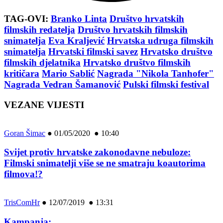
TAG-OVI:
Branko Linta
Društvo hrvatskih
filmskih redatelja
Društvo hrvatskih filmskih
snimatelja
Eva Kraljević
Hrvatska udruga filmskih
snimatelja
Hrvatski filmski savez
Hrvatsko društvo
filmskih djelatnika
Hrvatsko društvo filmskih
kritičara
Mario Sablić
Nagrada "Nikola Tanhofer"
Nagrada Vedran Šamanović
Pulski filmski festival
VEZANE VIJESTI
Goran Šimac
●
01/05/2020 ● 10:40
Svijet protiv hrvatske zakonodavne nebuloze:
Filmski snimatelji više se ne smatraju koautorima
filmova!?
TrisComHr
●
12/07/2019 ● 13:31
Kampanja: