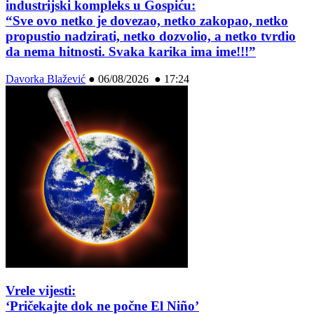
industrijski kompleks u Gospiću:
“Sve ovo netko je dovezao, netko zakopao, netko
propustio nadzirati, netko dozvolio, a netko tvrdio
da nema hitnosti. Svaka karika ima ime!!!”
Davorka Blažević
●
06/08/2026 ● 17:24
Vrele vijesti:
‘Pričekajte dok ne počne El Niño’