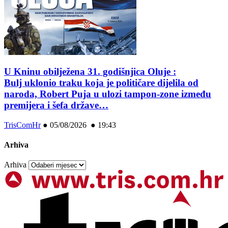
U Kninu obilježena 31. godišnjica Oluje :
Bulj uklonio traku koja je političare dijelila od
naroda, Robert Puja u ulozi tampon-zone između
premijera i šefa države…
TrisComHr
●
05/08/2026 ● 19:43
Arhiva
Arhiva