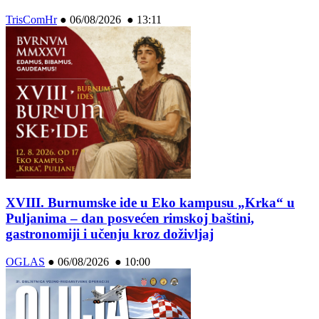
TrisComHr
●
06/08/2026 ● 13:11
XVIII. Burnumske ide u Eko kampusu „Krka“ u
Puljanima – dan posvećen rimskoj baštini,
gastronomiji i učenju kroz doživljaj
OGLAS
●
06/08/2026 ● 10:00