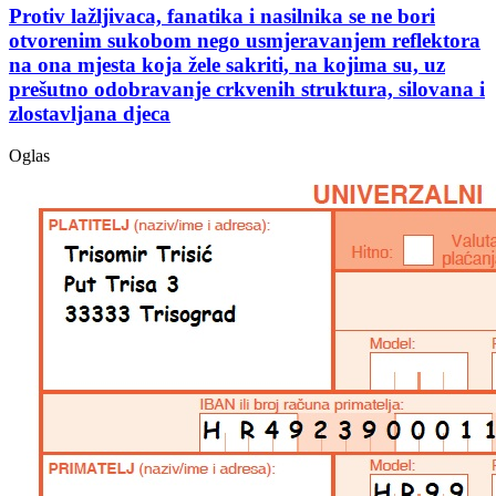
Protiv lažljivaca, fanatika i nasilnika se ne bori
otvorenim sukobom nego usmjeravanjem reflektora
na ona mjesta koja žele sakriti, na kojima su, uz
prešutno odobravanje crkvenih struktura, silovana i
zlostavljana djeca
Oglas