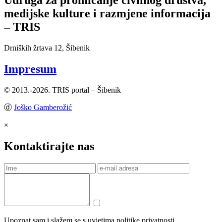
Udruga za promicanje civilnog društva,
medijske kulture i razmjene informacija
– TRIS
Drniških žrtava 12, Šibenik
Impresum
© 2013.-2026. TRIS portal – Šibenik
ⓓ
Joško Gamberožić
×
Kontaktirajte nas
Upoznat sam i slažem se s uvjetima politike privatnosti.