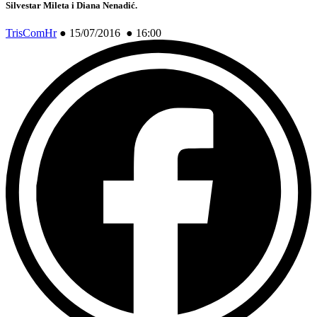
Silvestar Mileta i Diana Nenadić
.
TrisComHr
●
15/07/2016 ● 16:00