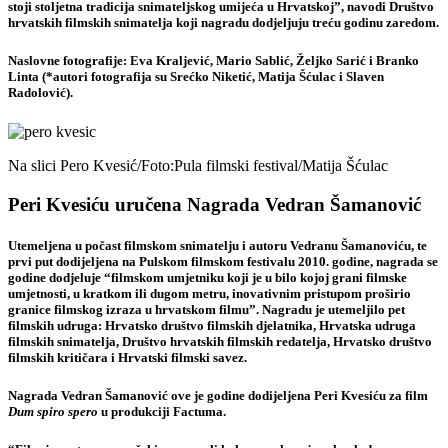
stoji stoljetna tradicija snimateljskog umijeća u Hrvatskoj”, navodi Društvo
hrvatskih filmskih snimatelja koji nagradu dodjeljuju treću godinu zaredom.
Naslovne fotografije: Eva Kraljević, Mario Sablić, Željko Sarić i Branko
Linta (*autori fotografija su Srećko Niketić, Matija Šćulac i Slaven
Radolović).
Na slici Pero Kvesić/Foto:Pula filmski festival/Matija Šćulac
Peri Kvesiću uručena Nagrada Vedran Šamanović
Utemeljena u počast filmskom snimatelju i autoru
Vedranu Šamanoviću
, te
prvi put dodijeljena na Pulskom filmskom festivalu 2010. godine, nagrada se
godine dodjeluje “filmskom umjetniku koji je u bilo kojoj grani filmske
umjetnosti, u kratkom ili dugom metru, inovativnim pristupom proširio
granice filmskog izraza u hrvatskom filmu”. Nagradu je utemeljilo pet
filmskih udruga: Hrvatsko društvo filmskih djelatnika, Hrvatska udruga
filmskih snimatelja, Društvo hrvatskih filmskih redatelja, Hrvatsko društvo
filmskih kritičara i Hrvatski filmski savez.
Nagrada Vedran Šamanović
ove je godine dodijeljena
Peri Kvesiću
za film
Dum spiro spero
u produkciji Factuma.