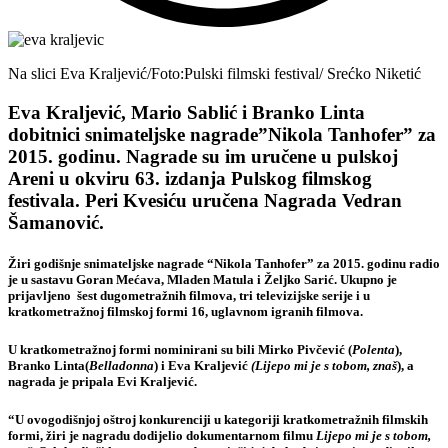
Na slici Eva Kraljević/Foto:Pulski filmski festival/ Srećko Niketić
Eva Kraljević, Mario Sablić i Branko Linta
dobitnici snimateljske nagrade”Nikola Tanhofer” za
2015. godinu. Nagrade su im uručene u pulskoj
Areni u okviru 63. izdanja Pulskog filmskog
festivala. Peri Kvesiću uručena Nagrada Vedran
Šamanović.
Žiri godišnje snimateljske nagrade “Nikola Tanhofer” za 2015. godinu radio
je u sastavu Goran Mećava, Mladen Matula i Željko Sarić. Ukupno je
prijavljeno šest dugometražnih filmova, tri televizijske serije i u
kratkometražnoj filmskoj formi 16, uglavnom igranih filmova.
U kratkometražnoj formi nominirani su bili Mirko Pivčević (
Polenta
),
Branko Linta(
Belladonna
) i Eva Kraljević
(Lijepo mi je s tobom, znaš
), a
nagrada je pripala Evi Kraljević.
“U ovogodišnjoj oštroj konkurenciji u kategoriji kratkometražnih filmskih
formi, žiri je nagradu dodijelio dokumentarnom filmu
Lijepo mi je s tobom,