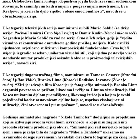
znaš
. Oslobodivši kameru stega, dopustivši joj da bude izravnim sudionikom
zbivanja, te zanimljivim kadriranjem i poigravanjem neoštrinom, Eva
Kraljević je kreirala djelo rijetko viđene emocionalnosti”, navodi se u
obrazloženju žirija.
U kategoriji televizijskih serija nominirani su bili Mario Sablić (za dvije
serije:
Počivali u miru
i
Crno bijeli svijet
) te Damir Kudin (
Nemoj nikom reći
).
Nagrađen je Mario Sablić za rad na seriji
Crno bijeli svijet
, gdje je “vješto
vizualno rekonstruirao osamdesete godine prošlog stoljeća. Koloristički
ujednačen, svjetlosno stiliziran i kompozicijski funkcionalan,
Crno bijeli
svijet
je izgradio zaseban, unikatan vizualni stil, koji ujedno postavlja visoke
standarde unutar produkcijski oskudnih okvira u proizvodnji televizijskih
serija”, navodi žiri.
U kategoriji dugometražnog filma, nominirani su Tamara Cesarec (
Narodni
heroj Ljiljan Vidić
), Branko Linta (
Kosac
) i Radislav Jovanov (
Život je
truba
). “Žiri je izdvojio film
Kosac
jer je fotografija snimatelja Branka Linte
organski povezana sa pričom, likovima i režijom. Lintina vizualizacija čini
Kosca
unikatnim djelom promišljenog likovnog izričaja u kojem je svaki
pojedinačni kadar sastavnicom cjeline koja se, usprkos visokoj razini
stilizacije, čini otvorenom i pristupačnom”, navodi se u obrazloženju.
Godišnja snimateljska nagrada “
Nikola Tanhofer
” dodjeljuje se projektima
koji se izdvajaju svojom vizualnom izvrsnošću, a koju nisu zagušili niti
prečesto skromni produkcijski okviri. “Snimateljski rad nerijetko ostaje u
sjeni i naša je želja bila da nagradom “Nikola Tanhofer” ukažemo na
izvanredne dosege suvremenih hrvatskih direktora fotografije iza čijeg rada