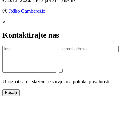
© 2013.-2026. TRIS portal – Šibenik
ⓓ
Joško Gamberožić
×
Kontaktirajte nas
Upoznat sam i slažem se s uvjetima politike privatnosti.
Pošalji