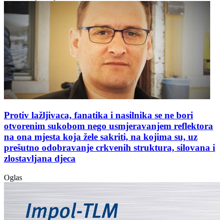
Protiv lažljivaca, fanatika i nasilnika se ne bori
otvorenim sukobom nego usmjeravanjem reflektora
na ona mjesta koja žele sakriti, na kojima su, uz
prešutno odobravanje crkvenih struktura, silovana i
zlostavljana djeca
Oglas