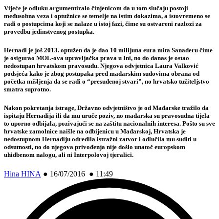
Vijeće je odluku argumentiralo činjenicom da u tom slučaju postoji
međusobna veza i optužnice se temelje na istim dokazima, a istovremeno se
radi o postupcima koji se nalaze u istoj fazi, čime su ostvareni razlozi za
provedbu jedinstvenog postupka.
Hernadi je još 2013. optužen da je dao 10 milijuna eura mita Sanaderu čime
je osigurao MOL-ova upravljačka prava u Ini, no do danas je ostao
nedostupan hrvatskom pravosuđu. Njegova odvjetnica Laura Valković
podsjeća kako je zbog postupaka pred mađarskim sudovima obrana od
početka mišljenja da se radi o “presuđenoj stvari”, no hrvatsko tužiteljstvo
smatra suprotno.
Nakon pokretanja istrage, Državno odvjetništvo je od Mađarske tražilo da
ispitaju Hernadija ili da mu uruče poziv, no mađarska su pravosudna tijela
to uporno odbijala, pozivajući se na zaštitu nacionalnih interesa. Pošto su sve
hrvatske zamolnice naišle na odbijenicu u Mađarskoj, Hrvatska je
nedostupnom Hernadiju odredila istražni zatvor i odlučila mu suditi u
odsutnosti, no do njegova privođenja nije došlo unatoč europskom
uhidbenom nalogu, ali ni Interpolovoj tjeralici.
Hina HINA
●
16/07/2016 ● 11:49