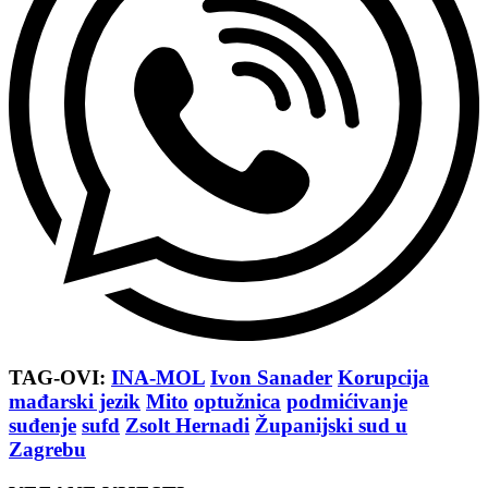
TAG-OVI:
INA-MOL
Ivon Sanader
Korupcija
mađarski jezik
Mito
optužnica
podmićivanje
suđenje
sufd
Zsolt Hernadi
Županijski sud u
Zagrebu