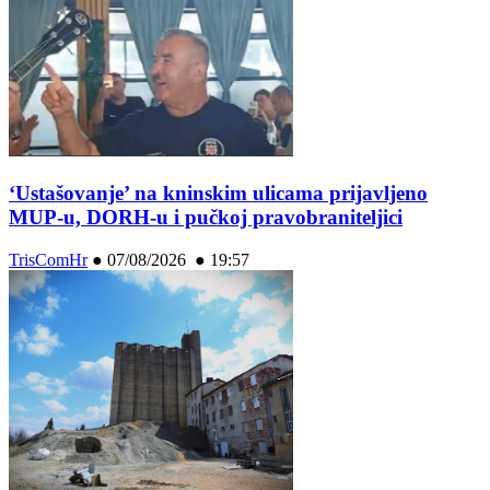
‘Ustašovanje’ na kninskim ulicama prijavljeno
MUP-u, DORH-u i pučkoj pravobraniteljici
TrisComHr
●
07/08/2026 ● 19:57