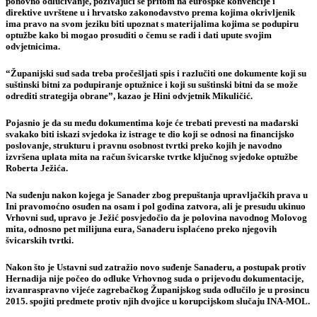
ponovno odlučivanje, pozivajući se pritom na eurospke konvencije i
direktive uvrštene u i hrvatsko zakonodavstvo prema kojima okrivljenik
ima pravo na svom jeziku biti upoznat s materijalima kojima se podupiru
optužbe kako bi mogao prosuditi o čemu se radi i dati upute svojim
odvjetnicima.
“Županijski sud sada treba pročešljati spis i razlučiti one dokumente koji su
suštinski bitni za podupiranje optužnice i koji su suštinski bitni da se može
odrediti strategija obrane”, kazao je Hini odvjetnik Mikuličić.
Pojasnio je da su među dokumentima koje će trebati prevesti na mađarski
svakako biti iskazi svjedoka iz istrage te dio koji se odnosi na financijsko
poslovanje, strukturu i pravnu osobnost tvrtki preko kojih je navodno
izvršena uplata mita na račun švicarske tvrtke ključnog svjedoke optužbe
Roberta Ježića.
Na suđenju nakon kojega je Sanader zbog prepuštanja upravljačkih prava u
Ini pravomoćno osuđen na osam i pol godina zatvora, ali je presudu ukinuo
Vrhovni sud, upravo je Ježić posvjedočio da je polovina navodnog Molovog
mita, odnosno pet milijuna eura, Sanaderu isplaćeno preko njegovih
švicarskih tvrtki.
Nakon što je Ustavni sud zatražio novo suđenje Sanaderu, a postupak protiv
Hernadija nije počeo do odluke Vrhovnog suda o prijevodu dokumentacije,
izvanraspravno vijeće zagrebačkog Županijskog suda odlučilo je u prosincu
2015. spojiti predmete protiv njih dvojice u korupcijskom slučaju INA-MOL.