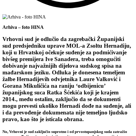
Arhiva – foto HINA
Vrhovni sud
je odlučio da zagrebački Županijski
sud predsjedniku uprave MOL-a
Zsoltu Hernadiju
,
koji u Hrvatskoj očekuje suđenje za podmićivanje
bivšeg premijera
Ive Sanadera
, treba omogućiti
dobivanje najvažnijih dijelova sudskog spisa
na
mađarskom jeziku.
Odluka je donesena temeljem
žalbe Hernadijevih odvjetnika Laure Valković i
Gorana Mikuličića na raniju ‘odbijenicu’
županijskog suca Ratka Šćekića koji je krajem
2014., među ostalim, zaključio da se dokumenti
mogu prevesti ukoliko Hernadi dođe na suđenje, ali
i da prevođenje dokumenata nije temeljno ljudsko
pravo, kao što je isticala obrana.
No, Vrhovni je sud zaključio suprotno i od prvostupanjskog suda zatražio