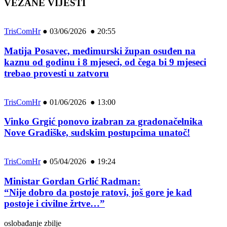
VEZANE VIJESTI
TrisComHr
●
03/06/2026 ● 20:55
Matija Posavec, međimurski župan osuđen na
kaznu od godinu i 8 mjeseci, od čega bi 9 mjeseci
trebao provesti u zatvoru
TrisComHr
●
01/06/2026 ● 13:00
Vinko Grgić ponovo izabran za gradonačelnika
Nove Gradiške, sudskim postupcima unatoč!
TrisComHr
●
05/04/2026 ● 19:24
Ministar Gordan Grlić Radman:
“Nije dobro da postoje ratovi, još gore je kad
postoje i civilne žrtve…”
oslobađanje zbilje