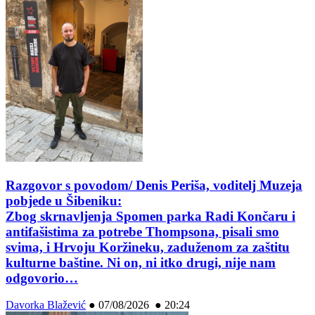
Razgovor s povodom/ Denis Periša, voditelj Muzeja
pobjede u Šibeniku:
Zbog skrnavljenja Spomen parka Radi Končaru i
antifašistima za potrebe Thompsona, pisali smo
svima, i Hrvoju Koržineku, zaduženom za zaštitu
kulturne baštine. Ni on, ni itko drugi, nije nam
odgovorio…
Davorka Blažević
●
07/08/2026 ● 20:24