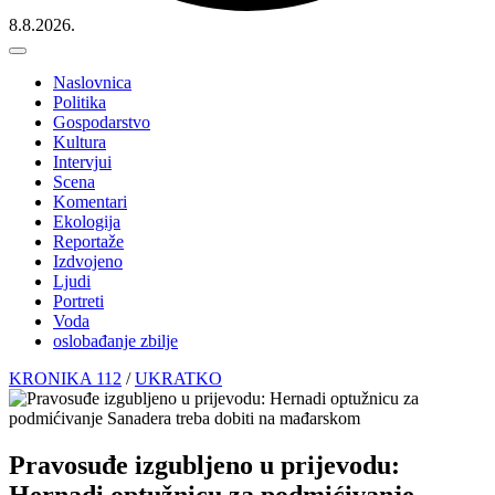
8.8.2026.
Naslovnica
Politika
Gospodarstvo
Kultura
Intervjui
Scena
Komentari
Ekologija
Reportaže
Izdvojeno
Ljudi
Portreti
Voda
oslobađanje zbilje
KRONIKA 112
/
UKRATKO
Pravosuđe izgubljeno u prijevodu:
Hernadi optužnicu za podmićivanje