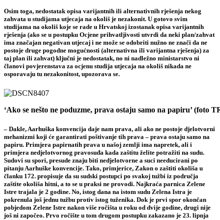
Osim toga, nedostatak opisa varijantnih ili alternativnih rješenja nekog
zahvata u studijama utjecaja na okoliš je nezakonit. U gotovo svim
studijama na okoliš koje se rade u Hrvatskoj izostanak opisa varijantnih
rješenja (ako se u postupku Ocjene prihvatljivosti utvrdi da neki plan/zahvat
ima značajan negativan utjecaj i ne može se odobriti nužno ne znači da ne
postoje druge pogodne mogućnosti (alternativna ili varijantna rješenja) za
taj plan ili zahvat) ključni je nedostatak, no ni nadležno ministarstvo ni
članovi povjerenstava za ocjenu studija utjecaja na okoliš nikada ne
osporavaju tu nezakonitost, upozorava se.
‘Ako se nešto ne poduzme, prava ostaju samo na papiru’ (foto T
– Dakle, Aarhuška konvencija daje nam prava, ali ako ne postoje djelotvorni
mehanizmi koji će garantirati poštivanje tih prava – prava ostaju samo na
papiru. Primjera papirnatih prava u našoj zemlji ima napretek, ali i
primjera nedjelotvornog pravosuđa kada zaštitu želite potražiti na sudu.
Sudovi su spori, presude znaju biti nedjelotvorne a suci needucirani po
pitanju Aarhuške konvencije. Tako, primjerice, Zakon o zaštiti okoliša u
članku 172. propisuje da su sudski postupci po svakoj tužbi iz područja
zaštite okoliša hitni, a to se u praksi ne provodi. Najkraća parnica Zelene
Istre trajala je 2 godine. No, istog dana na istom sudu Zelena Istra je
pokrenula još jednu tužbu protiv istog tuženika. Dok je prvi spor okončan
pobjedom Zelene Istre nakon više ročišta u roku od dvije godine, drugi nije
još ni započeo. Prvo ročište u tom drugom postupku zakazano je 23. lipnja