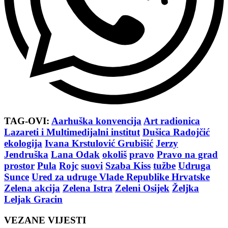
TAG-OVI:
Aarhuška konvencija
Art radionica
Lazareti i Multimedijalni institut
Dušica Radojčić
ekologija
Ivana Krstulović Grubišić
Jerzy
Jendruška
Lana Odak
okoliš
pravo
Pravo na grad
prostor
Pula
Rojc
suovi
Szaba Kiss
tužbe
Udruga
Sunce
Ured za udruge Vlade Republike Hrvatske
Zelena akcija
Zelena Istra
Zeleni Osijek
Željka
Leljak Gracin
VEZANE VIJESTI