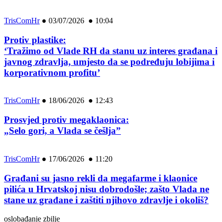
TrisComHr
●
03/07/2026 ● 10:04
Protiv plastike:
‘Tražimo od Vlade RH da stanu uz interes građana i
javnog zdravlja, umjesto da se podređuju lobijima i
korporativnom profitu’
TrisComHr
●
18/06/2026 ● 12:43
Prosvjed protiv megaklaonica:
„Selo gori, a Vlada se češlja”
TrisComHr
●
17/06/2026 ● 11:20
Građani su jasno rekli da megafarme i klaonice
pilića u Hrvatskoj nisu dobrodošle; zašto Vlada ne
stane uz građane i zaštiti njihovo zdravlje i okoliš?
oslobađanje zbilje