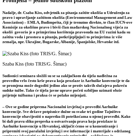
Promjena – jedino sudskom plažom
Nadalje,
dr. Csaba Kiss,
o
dvjetnik za pitanja zaštite okoliša u Udruženju za
pravo i upravljanje zaštitom okoliša (Environmental Management and Law
Association) – EMLA, Budimpešta, čiji je trenutno direkto, te član IUCN-ove
Komisije za okolišno pravo i bivši član mađarskog Nacionalnog vijeća za
okoliš
govorio je o primjerima korištenja pravosuđa na EU razini kada su
zaštita voda i prostora u pitanju, potkrijepljujući to primjerima iz više
zemalja, npr.
Ukrajine, Bugarske, Albanije, Španjolske, Hrvatske itd
.
Szaba Kiss (foto TRIS/G. Šimac)
Sudionici seminara složili su se sa zaključkom da tijela nadležna za
provedbu
vrlo često krše prava koja prozlaze iz Aarhuške konvencije
te da
se promjena može dogoditi jedino ako se protiv takvih slučajeva pokreću
sudske tužbe. Tako će tijela javne uprave početi ozbiljno uzimati obzir
prijetnje tužbama i praksa će se polako mijenjati.
– Ove se godine priprema Nacionalni izvještaj o provedbi Aarhuške
konvencije. Sve države potpisnice dužne su svake tri godine Tajništvo
konvencije obavijestiti o napretku ili poteškoćama u njenoj provedbi. Kako
bi dali pravu sliku prepreka u ostvarivanju prava koja proizlaze iz
Aarhuške konvencije u Hrvatskoj, uključit ćemo se u komentiranje i
pripremiti svoj paralalni izvještaj i sve informacije i materijale s održanog
seminara iskoristiti za dokumentiranje primjedbi – zaključeno je.