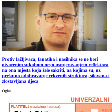
Protiv lažljivaca, fanatika i nasilnika se ne bori
otvorenim sukobom nego usmjeravanjem reflektora
na ona mjesta koja žele sakriti, na kojima su, uz
prešutno odobravanje crkvenih struktura, silovana i
zlostavljana djeca
Oglas