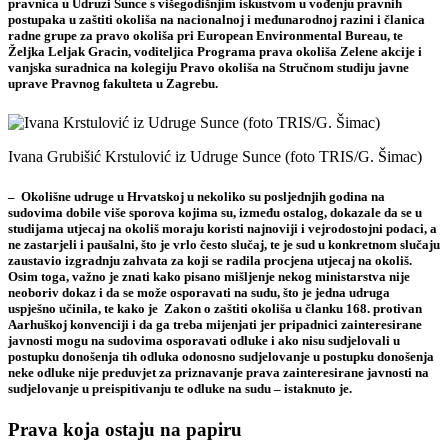
pravnica u
Udruzi Sunce
s višegodišnjim iskustvom u vođenju pravnih
postupaka u zaštiti okoliša na nacionalnoj i međunarodnoj razini i članica
radne grupe za pravo okoliša pri European Environmental Bureau, te
Željka Leljak Gracin,
voditeljica Programa prava okoliša
Zelene akcije
i
vanjska suradnica na kolegiju Pravo okoliša na Stručnom studiju javne
uprave Pravnog fakulteta u Zagrebu.
Ivana Grubišić Krstulović iz Udruge Sunce (foto TRIS/G. Šimac)
– Okolišne udruge u Hrvatskoj u nekoliko su posljednjih godina na
sudovima dobile više sporova kojima su, između ostalog, dokazale da se u
studijama utjecaj na okoliš moraju koristi najnoviji i vejrodostojni podaci, a
ne zastarjeli i paušalni, što je vrlo često slučaj, te je sud u konkretnom slučaju
zaustavio izgradnju zahvata za koji se radila procjena utjecaj na okoliš.
Osim toga, važno je znati kako pisano mišljenje nekog ministarstva nije
neoboriv dokaz i da se može osporavati na sudu, što je jedna udruga
uspješno učinila, te kako je Zakon o zaštiti okoliša u članku 168. protivan
Aarhuškoj konvenciji i da ga treba mijenjati jer pripadnici zainteresirane
javnosti mogu na sudovima osporavati odluke i ako nisu sudjelovali u
postupku donošenja tih odluka odonosno sudjelovanje u postupku donošenja
neke odluke nije preduvjet za priznavanje prava zainteresirane javnosti na
sudjelovanje u preispitivanju te odluke na sudu – istaknuto je.
Prava koja ostaju na papiru