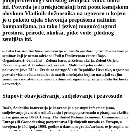
poljoprivrednog i šumskog zemljišta, voda, mora
itd. Potvrda je i prekjučerašnji brzi potez kemijskom
olovkom Vladinih dužnosnika na ugovoru u kojem
je u paketu cijela Slavonija prepuštena naftnim
kompanijama, pa tako i jezivoj mogućoj ugrozi
prostora, prirode, okoliša, pitke vode, plodnog
zemljišta itd.
–
Kako koristiti Aarhušku konvenciju za zaštitu prostora i prirode
– nazvan je
seminar koji je netom održan
u Puli u Društvenom centru Rojc
.
Organizatori: domaćini –
Zelena Istra, te Zelena akcija, Zeleni Osijek,
Pravo na grad, Art radionica Lazareti i Multimedijalni institut, uz
pokroviteljstvo EU-e i Ureda za udruge Vlade Republike Hrvatske
, u goste su
pozvale više međunarodnih i domaćih stručnjaka koji su nastojali svojim
znanjima i iskustvima pomoći civilnim udrugama u primjeni alata
Aarhuške
konvencije.
Stupovi: obavješćivanje, sudjelovanje i pravosuđe
Inače,
Aarhuška konvencija
je konvencija o pristupu informacijama,
sudjelovanju javnosti u odlučivanju i pristupu pravosuđu u pitanjima okoliša
pri organizaciji UNECE (eng. The United Nations Economic Commission for
Europe) ili Gospodarskog povjerenstva Ujedinjenih naroda za Europu, a
usvojena je 25. lipnja 1998. godine u danskom gradu Aarhusu, te je stupila na