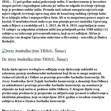
2016. – 3 i pol godine nakoj pokretanje tužbe. U međuvremenu je investitor
mogao početi s izgradnjom zahvata jer tužba ne odgađa izvršenje rješenja
koje je predmet sudske tužbe. Premda naši zakoni omogućavaju izricanje
mjere odgode izvršenja upravnog akta do konačnog sudskog rješenja kako
bi se izbjegla teška i nepopravljiva šteta. Ali se ta mogućnost gotovo uopće ne
koristi. O neučinkovitosti sudova po tom pitanju govori statistika Upravnog
suda u Rijeci: u razdoblju od 1. 1. 2013. do 30. 6. 2014. zaprimljen je
samo
51 zahtjev za odgodnim učinkom tužbi (na primljenih preko 3500 tužbi) i 13
zahtjeva za izdavanje privremenih mjera, koji su svi odbijeni
. Slična je
situacija i na drugim Upravnim sudovima u Hrvatskoj – ustvrdila je Dušica
Radojčić.
Dr. Jerzy Jendruška (foto TRIS/G. Šimac)
Kada tijela uprave tvrdoglavo odbijaju svoje djelovanje uskladiti za
zakonom, postoje međunarodni mehanizmi koji ih na to mogu natjerati.
Jedan od takvih je i Odbor za praćenje provedbe Aarhuške konvencije.
Dr.
Jerzy Jendroška
, bivši Tajnik Aarhuške konnvencije a današnji član
Odbora
za usklađenost i praćenje provedbe Aarhuške konvencije,
na seminaru je
objasnio na koji način se podnose tužbe Odboru. U drugom dijelu svog
predavanja predstavio je preporuke za uključivanje javnosti u odlučivanje u
okolišnim pitanjima, koje su objavljene 2014. godine a izrađene temeljem
zahtjeva država članica Aarhuške konvencije.