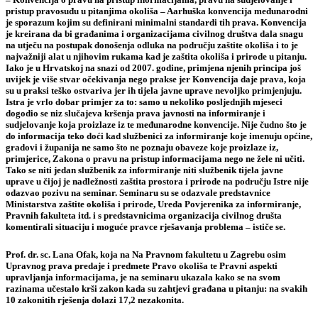
pristup pravosuđu u pitanjima okoliša – Aarhuška konvencija međunarodni
je sporazum kojim su definirani minimalni standardi tih prava. Konvencija
je kreirana da bi građanima i organizacijama civilnog društva dala snagu
na utječu na postupak donošenja odluka na području zaštite okoliša i to je
najvažniji alat u njihovim rukama kad je zaštita okoliša i prirode u pitanju.
Iako je u Hrvatskoj na snazi od 2007. godine, primjena njenih principa još
uvijek je više stvar očekivanja nego prakse jer Konvencija daje prava, koja
su u praksi teško ostvariva jer ih tijela javne uprave nevoljko primjenjuju.
Istra je vrlo dobar primjer za to:
samo u nekoliko posljednjih mjeseci
dogodio se niz slučajeva kršenja prava javnosti na informiranje i
sudjelovanje koja proizlaze iz te međunarodne konvencije
. Nije čudno što je
do informacija teko doći kad službenici za informiranje koje imenuju općine,
gradovi i županija
ne samo što ne poznaju obaveze koje proizlaze iz,
primjerice, Zakona o pravu na pristup informacijama nego ne žele ni učiti
.
Tako se niti jedan službenik za informiranje niti službenik tijela javne
uprave u čijoj je nadležnosti zaštita prostora i prirode na području Istre nije
odazvao pozivu na seminar. Seminaru su se odazvale predstavnice
Ministarstva zaštite okoliša i prirode, Ureda Povjerenika za informiranje,
Pravnih fakulteta itd. i s predstavnicima organizacija civilnog društa
komentirali situaciju i moguće pravce rješavanja problema – ističe se.
Prof. dr. sc. Lana Ofak
, koja na
Na
Pravnom fakultetu u Zagrebu osim
Upravnog prava predaje i predmete Pravo okoliša te Pravni aspekti
upravljanja informacijama, je
na seminaru ukazala kako se na svom
razinama učestalo krši zakon kada su zahtjevi građana u pitanju:
na svakih
10 zakonitih rješenja dolazi 17,2 nezakonita.