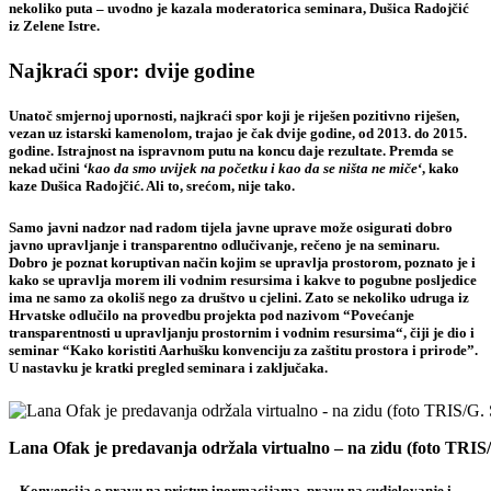
nekoliko puta – uvodno je kazala moderatorica seminara,
Dušica Radojčić
iz Zelene Istre.
Najkraći spor: dvije godine
Unatoč smjernoj upornosti, najkraći spor koji je riješen pozitivno riješen,
vezan uz istarski kamenolom,
trajao je čak dvije godine
, od 2013. do 2015.
godine. Istrajnost na ispravnom putu na koncu daje rezultate. Premda se
nekad učini ‘
kao da smo uvijek na početku i kao da se ništa ne miče
‘, kako
kaze Dušica Radojčić. Ali to, srećom, nije tako.
Samo javni nadzor nad radom tijela javne uprave može osigurati dobro
javno upravljanje i transparentno odlučivanje, rečeno je na seminaru.
Dobro je poznat koruptivan način kojim se upravlja prostorom, poznato je i
kako se upravlja morem ili vodnim resursima i
kakve to pogubne posljedice
ima ne samo za okoliš nego za društvo u cjelini.
Zato se nekoliko udruga iz
Hrvatske odlučilo na provedbu projekta pod nazivom
“Povećanje
transparentnosti u upravljanju prostornim i vodnim resursima
“, čiji je dio i
seminar “Kako koristiti Aarhušku konvenciju za zaštitu prostora i prirode”.
U nastavku je kratki pregled seminara i zaključaka.
Lana Ofak je predavanja održala virtualno – na zidu (foto TRIS
– Konvencija o pravu na pristup inormacijama, pravu na sudjelovanje i