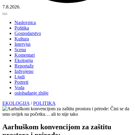
7.8.2026.
Naslovnica
Politika
Gospodarstvo
Kultura
Intervjui
Scena
Komentari
Ekologija
Reportaže
Izdvojeno
Ljudi
Portreti
Voda
oslobađanje zbilje
EKOLOGIJA
/
POLITIKA
Aarhuškom konvencijom za zaštitu
prostora i prirode: