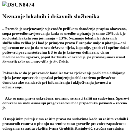
Neznanje lokalnih i državnih službenika
– Premda je savjetovanje s javnošću prilikom donošenja propisa obavezno,
stopa provedbe savjetovanja kada su uredbe u pitanju je samo 20%, dok je
kod ostalih akata ona još manja – 13%. Neznanje lokalnih i državnih
službenika veliko je i kad je primjena prava Europske unije u pitanju – oni
uglavnom ne znaju da su sva državna tijela, županije, gradovi i općine dužni
poštovati pravnu stečevinu EU te da je Ustavom definirano da su
međunarodni ugovori, poput Aarhuške konvencije, po pravnoj snazi iznad
domaćih zakona – ustvrdila je
dr. Odak.
Pokazalo se da je pravosuđe
katalizator za rješavanje problema
odbijanja
tijela javne uprave da u praksi primjenjuju deklarativno prihvaćene
demokratske standarde pri informiranju i uključivanju javnosti u
odlučivanje.
– Ako su nam prava uskraćena, moramo se znati žaliti na sudovima. Sporovi
dobiveni na sudu osnažuju pregovaračku moć pripadnika javnosti – rečeno
je.
O uspješnim primjerima zaštite prava na sudovima kada su zaštita vodnih i
prostornih resursa u pitanju na seminaru su govorile pravnice zaposlene u
udrugama za zatitu okoliša
Ivana Grubišić Krstulović,
stručna suradnica