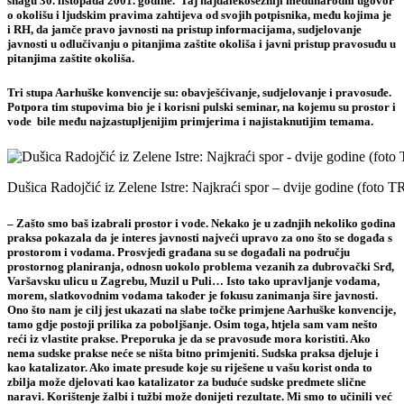
snagu 30. listopada 2001. godine. Taj najdalekosežniji međunarodni ugovor
o okolišu i ljudskim pravima zahtijeva od svojih potpisnika, među kojima je
i RH, da
jamče pravo javnosti na pristup informacijama, sudjelovanje
javnosti u odlučivanju o pitanjima zaštite okoliša i javni pristup pravosuđu u
pitanjima zaštite okoliša.
Tri stupa Aarhuške konvencije su:
obavješćivanje, sudjelovanje i pravosuđe
.
Potpora tim stupovima bio je i korisni pulski seminar, na kojemu su
prostor i
vode
bile među najzastupljenijim primjerima i najistaknutijim temama.
Dušica Radojčić iz Zelene Istre: Najkraći spor – dvije godine (foto 
– Zašto smo baš izabrali prostor i vode. Nekako je u zadnjih nekoliko godina
praksa pokazala da je interes javnosti najveći upravo za ono što se događa s
prostorom i vodama. Prosvjedi građana su se događali na području
prostornog planiranja, odnosn uokolo problema vezanih za
dubrovački Srđ,
Varšavsku ulicu u Zagrebu, Muzil u Puli…
Isto tako upravljanje vodama,
morem, slatkovodnim vodama također je fokusu zanimanja šire javnosti.
Ono što nam je cilj jest ukazati na slabe točke primjene Aarhuške konvencije,
tamo gdje postoji prilika za poboljšanje. Osim toga, htjela sam vam nešto
reći iz vlastite prakse. Preporuka je da se pravosuđe mora koristiti. Ako
nema sudske prakse neće se ništa bitno primjeniti. Sudska praksa djeluje i
kao katalizator. Ako imate presude koje su riješene u vašu korist onda to
zbilja može djelovati kao katalizator za buduće sudske predmete slične
naravi. Korištenje žalbi i tužbi može donijeti rezultate. Mi smo to učinili već