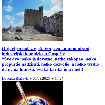
Objavljen nalaz vještačenja za kontaminirani
industrijski kompleks u Gospiću:
“Sve ovo netko je dovezao, netko zakopao, netko
propustio nadzirati, netko dozvolio, a netko tvrdio
da nema hitnosti. Svaka karika ima ime!!!”
Davorka Blažević
●
06/08/2026 ● 17:24