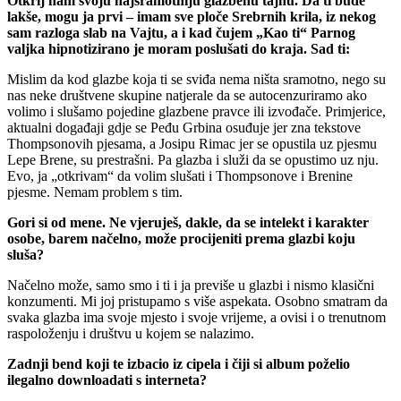
Otkrij nam svoju najsramotniju glazbenu tajnu. Da ti bude
lakše, mogu ja prvi – imam sve ploče Srebrnih krila, iz nekog
sam razloga slab na Vajtu, a i kad čujem „Kao ti“ Parnog
valjka hipnotizirano je moram poslušati do kraja. Sad ti:
Mislim da kod glazbe koja ti se sviđa nema ništa sramotno, nego su
nas neke društvene skupine natjerale da se autocenzuriramo ako
volimo i slušamo pojedine glazbene pravce ili izvođače. Primjerice,
aktualni događaji gdje se Peđu Grbina osuđuje jer zna tekstove
Thompsonovih pjesama, a Josipu Rimac jer se opustila uz pjesmu
Lepe Brene, su prestrašni. Pa glazba i služi da se opustimo uz nju.
Evo, ja „otkrivam“ da volim slušati i Thompsonove i Brenine
pjesme. Nemam problem s tim.
Gori si od mene. Ne vjeruješ, dakle, da se intelekt i karakter
osobe, barem načelno, može procijeniti prema glazbi koju
sluša?
Načelno može, samo smo i ti i ja previše u glazbi i nismo klasični
konzumenti. Mi joj pristupamo s više aspekata. Osobno smatram da
svaka glazba ima svoje mjesto i svoje vrijeme, a ovisi i o trenutnom
raspoloženju i društvu u kojem se nalazimo.
Zadnji bend koji te izbacio iz cipela i čiji si album poželio
ilegalno downloadati s interneta?