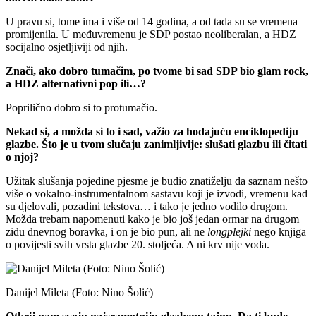
U pravu si, tome ima i više od 14 godina, a od tada su se vremena
promijenila. U međuvremenu je SDP postao neoliberalan, a HDZ
socijalno osjetljiviji od njih.
Znači, ako dobro tumačim, po tvome bi sad SDP bio glam rock,
a HDZ alternativni pop ili…?
Poprilično dobro si to protumačio.
Nekad si, a možda si to i sad, važio za hodajuću enciklopediju
glazbe. Što je u tvom slučaju zanimljivije: slušati glazbu ili čitati
o njoj?
Užitak slušanja pojedine pjesme je budio znatiželju da saznam nešto
više o vokalno-instrumentalnom sastavu koji je izvodi, vremenu kad
su djelovali, pozadini tekstova… i tako je jedno vodilo drugom.
Možda trebam napomenuti kako je bio još jedan ormar na drugom
zidu dnevnog boravka, i on je bio pun, ali ne
longplejki
nego knjiga
o povijesti svih vrsta glazbe 20. stoljeća. A ni krv nije voda.
Danijel Mileta (Foto: Nino Šolić)