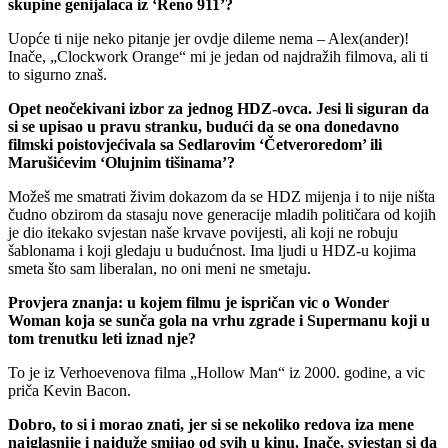
skupine genijalaca iz ‘Reno 911’?
Uopće ti nije neko pitanje jer ovdje dileme nema – Alex(ander)!
Inače, „Clockwork Orange“ mi je jedan od najdražih filmova, ali ti
to sigurno znaš.
Opet neočekivani izbor za jednog HDZ-ovca. Jesi li siguran da
si se upisao u pravu stranku, budući da se ona donedavno
filmski poistovjećivala sa Sedlarovim ‘Četveroredom’ ili
Marušićevim ‘Olujnim tišinama’?
Možeš me smatrati živim dokazom da se HDZ mijenja i to nije ništa
čudno obzirom da stasaju nove generacije mladih političara od kojih
je dio itekako svjestan naše krvave povijesti, ali koji ne robuju
šablonama i koji gledaju u budućnost. Ima ljudi u HDZ-u kojima
smeta što sam liberalan, no oni meni ne smetaju.
Provjera znanja: u kojem filmu je ispričan vic o Wonder
Woman koja se sunča gola na vrhu zgrade i Supermanu koji u
tom trenutku leti iznad nje?
To je iz Verhoevenova filma „Hollow Man“ iz 2000. godine, a vic
priča Kevin Bacon.
Dobro, to si i morao znati, jer si se nekoliko redova iza mene
najglasnije i najduže smijao od svih u kinu. Inače, svjestan si da