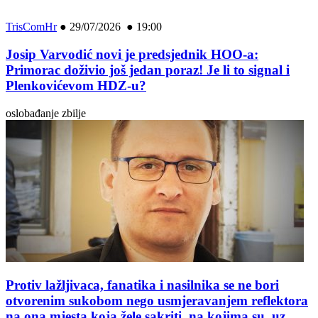
TrisComHr
●
29/07/2026 ● 19:00
Josip Varvodić novi je predsjednik HOO-a:
Primorac doživio još jedan poraz! Je li to signal i
Plenkovićevom HDZ-u?
oslobađanje zbilje
Protiv lažljivaca, fanatika i nasilnika se ne bori
otvorenim sukobom nego usmjeravanjem reflektora
na ona mjesta koja žele sakriti, na kojima su, uz