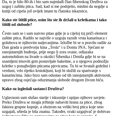
Da, to je bilo 80-ih i bio sam najmlađi član šibenskog Društva za
uzgoj i zaštitu ptica. Sad, kad si me podsjetio, mislim da negdje u
kutiji od cipela još uvijek imam tu člansku iskaznicu.
Kako ste štitili ptice, osim što ste ih držali u krletkama i tako
štitili od slobode?
Često sam se i sam naivno pitao gdje je u cijeloj toj priči element
zaštite ptica. Radilo se najviše o uzgoju raznih vrsta kanarinaca i
golubova te njihovim natjecanjima. Izložbe bi se u pravilu radile za
Dan grada u predvorju kina „Tesla“ i u Domu JNA. Sjećam se
ranojutarnjih buđenja, prije nego li zora svane, odlazaka
automobilom na livade u okolici Šibenika i Drniša gdje bi se na
usamljeni trnoviti grm postavljale baketine, a u njegovu podnožju
krletke s ponajboljim pticama pjevicama. Tu bi se hvatali grdelini i
verduni, vrlo rijetko krstokljuni, koji bi služili za sparivanje s
kanarincima. Jako brzo sam odustao od tih ranojutarnjih aktivnosti,
upravo zbog osjećaja oduzimanja slobode drugom živom biću.
Kako su izgledali sastanci Društva?
Uglavnom sam slušao starije i iskusnije i upijao njihove savjete.
Preko Društva se mogla jeftinije nabaviti hrana za ptice, zbog
faktora grupne kupnje, a obzirom na veliki broj ptica koje smo
uzgajali, ušteda je bila znatna. Također, svaki uzgajivač je dobivao