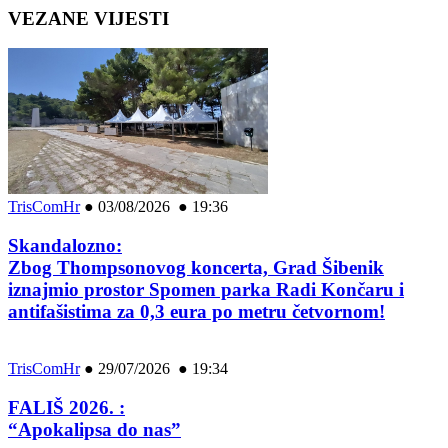
VEZANE VIJESTI
TrisComHr
●
03/08/2026 ● 19:36
Skandalozno:
Zbog Thompsonovog koncerta, Grad Šibenik
iznajmio prostor Spomen parka Radi Končaru i
antifašistima za 0,3 eura po metru četvornom!
TrisComHr
●
29/07/2026 ● 19:34
FALIŠ 2026. :
“Apokalipsa do nas”