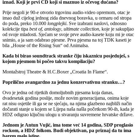
iznad. Koji je prvi CD koji si maznuo iz očevog dućana?
Prije negoli je 90-e otvorio trgovinu audio-video opremom, otac je
imao duž cijelog jednog zida dnevnog boravka, u ormaru od stropa
do poda, preko 10.000
longplejki
. Sve izabrani naslovi, odnosno
kolekcije tipa
best of
,
antology
,
ultimate collection
, koje je sakupljao
od svoje mladosti. Sjećam se svoje prve audio-kasete koju mi je otac
snimio, a ja sam odabrao pjesme. Prva pjesma na toj TDK kaseti je
bila „House of the Rising Sun“ od Animalsa.
Kada bi birao soundtrack stranke čiju iskaznicu posjeduješ, s
kojom pjesmom bi počeo takvu kompilaciju?
Montažstroj Theatre & H.C.Boxer „Croatia In Flame“.
Poprilično avangardno za jednu konzervativnu stranku…?
Ovo je jedna od rijetkih domoljubnih pjesama koja danas,
dvadesetak godina poslije, može novim generacijama, onima koje
rat nisu osjetile ili ga se ne sjećaju, na njima glazbeno najbliži način
dočarati stanje u kojem se Lijepa naša našla početkom 90-ih, kada je
HDZ odigrao ključnu ulogu u stvaranju suvremene hrvatske države.
Jednom je Antun Vujić, ima tome već 14 godina, SDP proglasio
rockom, a HDZ folkom. Budi objektivan, pa priznaj da tu ima
barem malo istine.