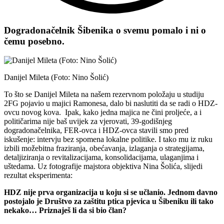
Dogradonačelnik Šibenika o svemu pomalo i ni o
čemu posebno.
Danijel Mileta (Foto: Nino Šolić)
To što se Danijel Mileta na našem rezervnom položaju u studiju
2FG pojavio u majici Ramonesa, dalo bi naslutiti da se radi o HDZ-
ovcu novog kova. Ipak, kako jedna majica ne čini proljeće, a i
političarima nije baš uvijek za vjerovati, 39-godišnjeg
dogradonačelnika, FER-ovca i HDZ-ovca stavili smo pred
iskušenje: intervju bez spomena lokalne politike. I tako mu iz ruku
izbili možebitna fraziranja, obećavanja, izlaganja o strategijama,
detaljiziranja o revitalizacijama, konsolidacijama, ulaganjima i
uštedama. Uz fotografije majstora objektiva Nina Šolića, slijedi
rezultat eksperimenta:
HDZ nije prva organizacija u koju si se učlanio. Jednom davno
postojalo je Društvo za zaštitu ptica pjevica u Šibeniku ili tako
nekako… Priznaješ li da si bio član?