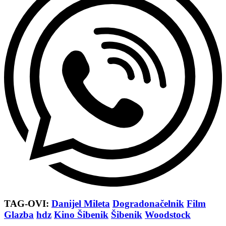
TAG-OVI:
Danijel Mileta
Dogradonačelnik
Film
Glazba
hdz
Kino Šibenik
Šibenik
Woodstock