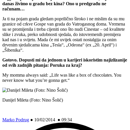
danas živimo u gradu bez kina? Ono u predgrađu ne
računam…
Ja ti na pojam grada gledam poprilično široko i ne mislim da su mu
granice od crkve Gospe van grada do Vatrogasnog doma. Vremena
su se promijenila i treba cijeniti ono što nudi Cinestar – od kvalitete
slike i zvuka, preko udobnosti sjedala, do istovremenih premijera
kad nas i u svijetu. Mada će mi uvijek ostati nostalgija za onim
drvenim sjedalicama kina „Tesla“, „Odeona“ (ex „20. April“) i
„Šibenika“.
Gotovo. Dopusti mi da jednom u karijeri iskoristim najizlizanije
od svih zadnjih pitanja: Poruka za kraj?
My momma always said: „Life was like a box of chocolates. You
never know what you’re gonna get.“
Danijel Mileta (Foto: Nino Šolić)
Marko Podrug
●
10/02/2014 ● 09:34