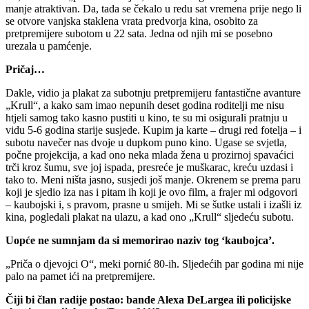
manje atraktivan. Da, tada se čekalo u redu sat vremena prije nego li
se otvore vanjska staklena vrata predvorja kina, osobito za
pretpremijere subotom u 22 sata. Jedna od njih mi se posebno
urezala u pamćenje.
Pričaj…
Dakle, vidio ja plakat za subotnju pretpremijeru fantastične avanture
„Krull“, a kako sam imao nepunih deset godina roditelji me nisu
htjeli samog tako kasno pustiti u kino, te su mi osigurali pratnju u
vidu 5-6 godina starije susjede. Kupim ja karte – drugi red fotelja – i
subotu navečer nas dvoje u dupkom puno kino. Ugase se svjetla,
počne projekcija, a kad ono neka mlada žena u prozirnoj spavaćici
trči kroz šumu, sve joj ispada, presreće je muškarac, kreću uzdasi i
tako to. Meni ništa jasno, susjedi još manje. Okrenem se prema paru
koji je sjedio iza nas i pitam ih koji je ovo film, a frajer mi odgovori
– kaubojski i, s pravom, prasne u smijeh. Mi se šutke ustali i izašli iz
kina, pogledali plakat na ulazu, a kad ono „Krull“ sljedeću subotu.
Uopće ne sumnjam da si memorirao naziv tog ‘kaubojca’.
„Priča o djevojci O“, meki pornić 80-ih. Sljedećih par godina mi nije
palo na pamet ići na pretpremijere.
Čiji bi član radije postao: bande Alexa DeLargea ili policijske