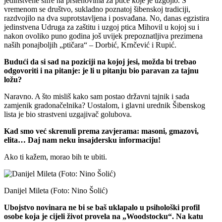
jedinstvene šifre na prstenovima za ptice koje je uzgojio. S
vremenom se društvo, sukladno poznatoj šibenskoj tradiciji,
razdvojilo na dva suprotstavljena i posvađana. No, danas egzistira
jedinstvena Udruga za zaštitu i uzgoj ptica Mihovil u kojoj su i
nakon ovoliko puno godina još uvijek prepoznatljiva prezimena
naših ponajboljih „ptičara“ – Dorbić, Krnčević i Rupić.
Budući da si sad na poziciji na kojoj jesi, možda bi trebao
odgovoriti i na pitanje: je li u pitanju bio paravan za tajnu
ložu?
Naravno. A što misliš kako sam postao državni tajnik i sada
zamjenik gradonačelnika? Uostalom, i glavni urednik Šibenskog
lista je bio strastveni uzgajivač golubova.
Kad smo već skrenuli prema zavjerama: masoni, gmazovi,
elita… Daj nam neku insajdersku informaciju!
Ako ti kažem, morao bih te ubiti.
Danijel Mileta (Foto: Nino Šolić)
Ubojstvo novinara ne bi se baš uklapalo u psihološki profil
osobe koja je cijeli život provela na „Woodstocku“. Na katu