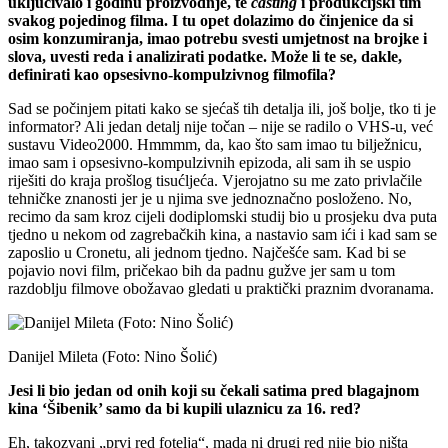
uključivalo i godinu proizvodnje, te
casting
i produkcijski tim
svakog pojedinog filma. I tu opet dolazimo do činjenice da si
osim konzumiranja, imao potrebu svesti umjetnost na brojke i
slova, uvesti reda i analizirati podatke. Može li te se, dakle,
definirati kao opsesivno-kompulzivnog filmofila?
Sad se počinjem pitati kako se sjećaš tih detalja ili, još bolje, tko ti je
informator? Ali jedan detalj nije točan – nije se radilo o VHS-u, već
sustavu Video2000. Hmmmm, da, kao što sam imao tu bilježnicu,
imao sam i opsesivno-kompulzivnih epizoda, ali sam ih se uspio
riješiti do kraja prošlog tisućljeća. Vjerojatno su me zato privlačile
tehničke znanosti jer je u njima sve jednoznačno posloženo. No,
recimo da sam kroz cijeli dodiplomski studij bio u prosjeku dva puta
tjedno u nekom od zagrebačkih kina, a nastavio sam ići i kad sam se
zaposlio u Cronetu, ali jednom tjedno. Najčešće sam. Kad bi se
pojavio novi film, pričekao bih da padnu gužve jer sam u tom
razdoblju filmove obožavao gledati u praktički praznim dvoranama.
Danijel Mileta (Foto: Nino Šolić)
Jesi li bio jedan od onih koji su čekali satima pred blagajnom
kina ‘Šibenik’ samo da bi kupili ulaznicu za 16. red?
Eh, takozvani „prvi red fotelja“, mada ni drugi red nije bio ništa