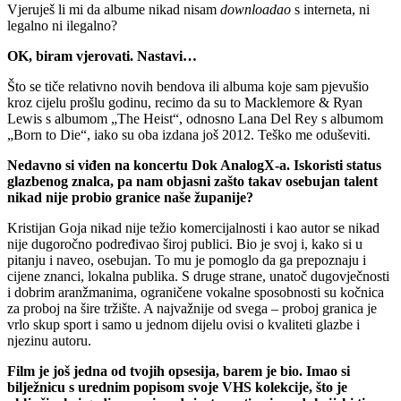
Vjeruješ li mi da albume nikad nisam
downloadao
s interneta, ni
legalno ni ilegalno?
OK, biram vjerovati. Nastavi…
Što se tiče relativno novih bendova ili albuma koje sam pjevušio
kroz cijelu prošlu godinu, recimo da su to Macklemore & Ryan
Lewis s albumom „The Heist“, odnosno Lana Del Rey s albumom
„Born to Die“, iako su oba izdana još 2012. Teško me oduševiti.
Nedavno si viđen na koncertu Dok AnalogX-a. Iskoristi status
glazbenog znalca, pa nam objasni zašto takav osebujan talent
nikad nije probio granice naše županije?
Kristijan Goja nikad nije težio komercijalnosti i kao autor se nikad
nije dugoročno podređivao široj publici. Bio je svoj i, kako si u
pitanju i naveo, osebujan. To mu je pomoglo da ga prepoznaju i
cijene znanci, lokalna publika. S druge strane, unatoč dugovječnosti
i dobrim aranžmanima, ograničene vokalne sposobnosti su kočnica
za proboj na šire tržište. A najvažnije od svega – proboj granica je
vrlo skup sport i samo u jednom dijelu ovisi o kvaliteti glazbe i
njezinu autoru.
Film je još jedna od tvojih opsesija, barem je bio. Imao si
bilježnicu s urednim popisom svoje VHS kolekcije, što je