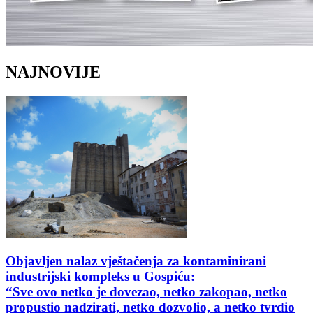
NAJNOVIJE
Objavljen nalaz vještačenja za kontaminirani
industrijski kompleks u Gospiću:
“Sve ovo netko je dovezao, netko zakopao, netko
propustio nadzirati, netko dozvolio, a netko tvrdio