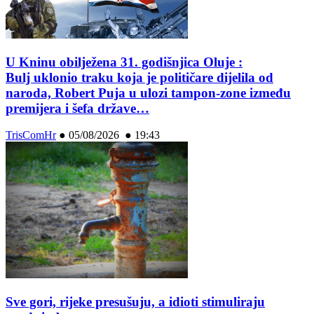
U Kninu obilježena 31. godišnjica Oluje :
Bulj uklonio traku koja je političare dijelila od
naroda, Robert Puja u ulozi tampon-zone između
premijera i šefa države…
TrisComHr
●
05/08/2026 ● 19:43
Sve gori, rijeke presušuju, a idioti stimuliraju