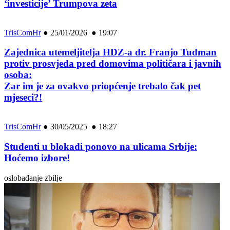
‘investicije’ Trumpova zeta
TrisComHr
●
25/01/2026 ● 19:07
Zajednica utemeljitelja HDZ-a dr. Franjo Tuđman
protiv prosvjeda pred domovima političara i javnih
osoba:
Zar im je za ovakvo priopćenje trebalo čak pet
mjeseci?!
TrisComHr
●
30/05/2025 ● 18:27
Studenti u blokadi ponovo na ulicama Srbije:
Hoćemo izbore!
oslobađanje zbilje