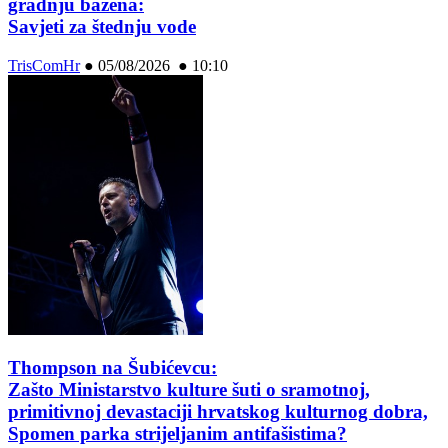
gradnju bazena:
Savjeti za štednju vode
TrisComHr
●
05/08/2026 ● 10:10
Thompson na Šubićevcu:
Zašto Ministarstvo kulture šuti o sramotnoj,
primitivnoj devastaciji hrvatskog kulturnog dobra,
Spomen parka strijeljanim antifašistima?