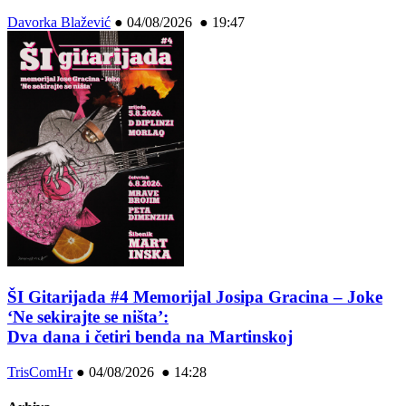
Davorka Blažević
●
04/08/2026 ● 19:47
ŠI Gitarijada #4 Memorijal Josipa Gracina – Joke
‘Ne sekirajte se ništa’:
Dva dana i četiri benda na Martinskoj
TrisComHr
●
04/08/2026 ● 14:28