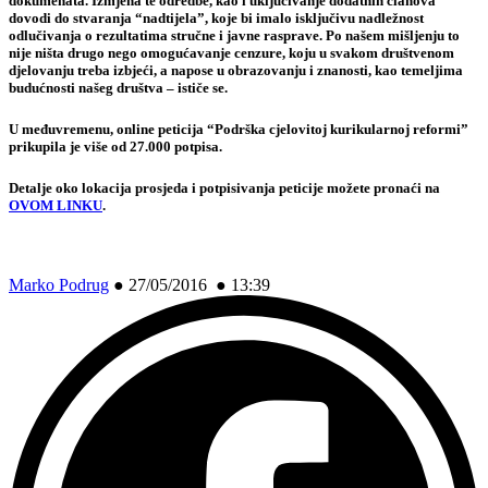
dokumenata. Izmjena te odredbe, kao i uključivanje dodatnih članova
dovodi do stvaranja “nadtijela”, koje bi imalo isključivu nadležnost
odlučivanja o rezultatima stručne i javne rasprave. Po našem mišljenju to
nije ništa drugo nego omogućavanje cenzure, koju u svakom društvenom
djelovanju treba izbjeći, a napose u obrazovanju i znanosti, kao temeljima
budućnosti našeg društva – ističe se.
U međuvremenu, online peticija “Podrška cjelovitoj kurikularnoj reformi”
prikupila je više od 27.000 potpisa.
Detalje oko lokacija prosjeda i potpisivanja peticije možete pronaći na
OVOM LINKU
.
Marko Podrug
●
27/05/2016 ● 13:39