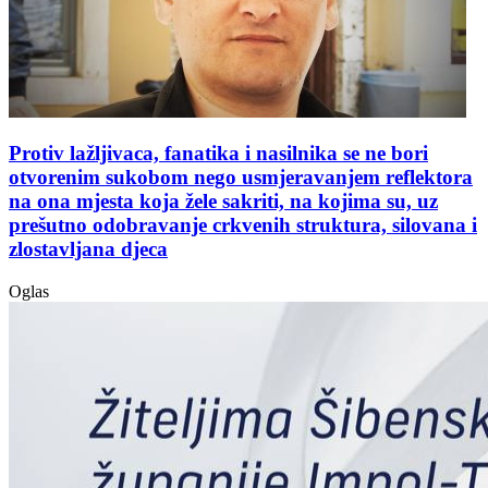
Protiv lažljivaca, fanatika i nasilnika se ne bori
otvorenim sukobom nego usmjeravanjem reflektora
na ona mjesta koja žele sakriti, na kojima su, uz
prešutno odobravanje crkvenih struktura, silovana i
zlostavljana djeca
Oglas