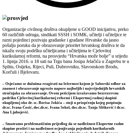
Organizacije civilnog društva okupljene u GOOD inicijativu, preko
60 različitih udruga, sindikati SSSH i SOMK, učitelji i učiteljice te
razni pojedinci pozivaju građanke i građane Hrvatske da jasno
pošalju poruku da je obrazovanje prioritet hrvatskog društva te da
iskažu svoju podršku učiteljicama i učiteljima te Cjelovitoj
kurikularnoj reformi, na prosvjedu “Hrvatska može bolje” u srijedu
1. lipnja 2016. u 18 sati na Trgu bana Josipa Jelačića u Zagrebu te u
Splitu, Osijeku, Rijeci, Puli, Dubrovniku, Slavonskom Brodu,
Korčuli i Bjelovaru.
– Osjećamo se dužnima reagirati na ležernost kojom je Saborski odbor za
znanost i obrazovanje ugrozio napore najboljih i najvrijednijih hrvatskih
stručnjaka za obrazovanje. Ovom peticijom izražavamo bezrezrevnu
podršku Cjelovitoj kurikularnoj reformi i Ekspertnoj radnoj skupini
okupljenoj oko dr. sc. Borisa Jokića – stoji u priopćenju kojeg potpisuju
dr.sc. Ivana Ćosić, doc.dr.sc. Ivana Sekol, doc.dr.sc. Tanja Slišković i dr.sc.
Ana Ljubojević.
– Smatramo problematičnim prijedlog da se nadležnost Ekspertne radne
skupine proširi i na nadležnost ocjenjivanja pojedinih kurikularnih