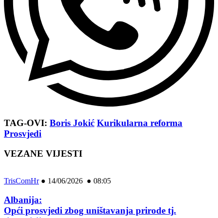
TAG-OVI:
Boris Jokić
Kurikularna reforma
Prosvjedi
VEZANE VIJESTI
TrisComHr
●
14/06/2026 ● 08:05
Albanija:
Opći prosvjedi zbog uništavanja prirode tj.