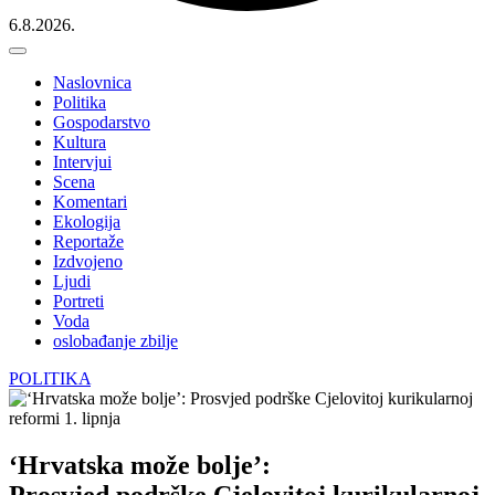
6.8.2026.
Naslovnica
Politika
Gospodarstvo
Kultura
Intervjui
Scena
Komentari
Ekologija
Reportaže
Izdvojeno
Ljudi
Portreti
Voda
oslobađanje zbilje
POLITIKA
‘Hrvatska može bolje’:
Prosvjed podrške Cjelovitoj kurikularnoj