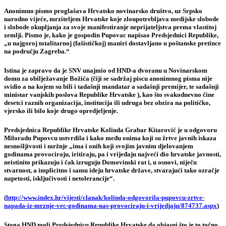
Anonimno pismo proglašava Hrvatsko novinarsko društvo, uz Srpsko
narodno vijeće, mrziteljem Hrvatske koje zloupotrebljava medijske slobode
i slobode okupljanja za svoje manifestiranje neprijateljstva prema vlastitoj
zemlji. Pismo je, kako je gospodin Pupovac napisao Predsjednici Republike,
„u najgoroj totalitarnoj (fašističkoj) maniri dostavljano u poštanske pretince
na području Zagreba.“
Istina je zapravo da je SNV unajmio od HND-a dvoranu u Novinarskom
domu za obilježavanje Božića (čiji se sadržaj piscu anonimnog pisma nije
svidio a na kojem su bili i tadašnji mandatar a sadašnji premijer, te sadašnji
ministar vanjskih poslova Republike Hrvatske ), kao što svakodnevno čine
desetci raznih organizacija, institucija ili udruga bez obzira na političko,
vjersko ili bilo koje drugo opredjeljenje.
Predsjednica Republike Hrvatske Kolinda Grabar Kitarović je u odgovoru
Miloradu Pupovcu ustvrdila i kako među onima koji su žrtve javnih iskaza
nesnošljivosti i mržnje „ima i onih koji svojim javnim djelovanjem
godinama provociraju, iritiraju, pa i vrijeđaju najveći dio hrvatske javnosti,
neistinito prikazuju i čak izruguju Domovinski rat i, u osnovi, niječu
stvarnost, a implicitno i samu ideju hrvatske države, stvarajući tako ozračje
napetosti, isključivosti i netolerancije“.
(
http://www.index.hr/vijesti/clanak/kolinda-odgovorila-pupovcu-zrtve-
napada-iz-mrznje-vec-godinama-nas-provociraju-i-vrijedjaju/874737.aspx
)
Stoga HND moli Predsjednicu Republike Hrvatske da objasni što je to točno