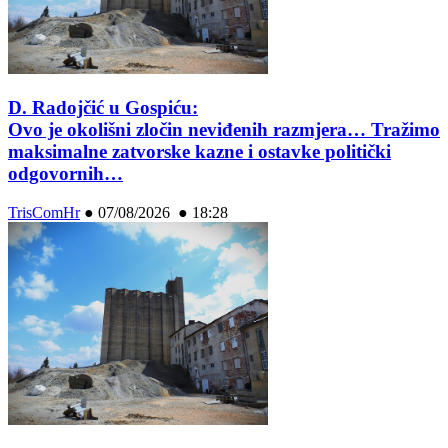
D. Radojčić u Gospiću:
Ovo je okolišni zločin neviđenih razmjera… Tražimo
maksimalne zatvorske kazne i ostavke politički
odgovornih…
TrisComHr
●
07/08/2026 ● 18:28