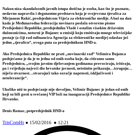
Nakon niza skandaloznih javnih istupa dotična je osoba, kao što je poznato,
nedavno napravila i degutantnu predstavu koja je svojevrsna tjeralica za
Mirjanom Rakić, predsjednicom Vijeća za elektroničke medije. A baš na dan
kada je Međunarodna federacija novinara poslala otvoreno pismo
Predsjednici Republike, predsjedniku Vlade i ostalim visokim državnim
dužnosnicima, notorni je Bujanec u emisiji koju emitiraju mnoge televizijske
postaje (a čiji rad sufinancira Agencija za elektroničke medije) odaslao još
jednu „tjeralicu“, ovoga puta za predsjednikom HND-a.
Ako Predsjednica Republike ne prati „novinarski rad“ Velimira Bujanca
podsjećamo je da je to jedna od onih osoba koje, da citiramo samu
Predsjednicu, „svojim javnim djelovanjem godinama provociraju, iritiraju,
pa i vrijeđaju najveći dio hrvatske javnosti, neistinito prikazuju…izruguju…
niječu stvarnost…stvarajući tako ozračje napetosti, isključivosti i
netolerancije“.
Ukoliko niti to podsjećanje nije dovoljno, Velimir Bujanec je jedan od onih
koji su bili gosti u svečanoj VIP loži na inauguraciji Predsjednice Republike
Hrvatske.
Denis Romac, potpredsjednik HND-a
TrisComHr
●
15/02/2016 ● 12:21