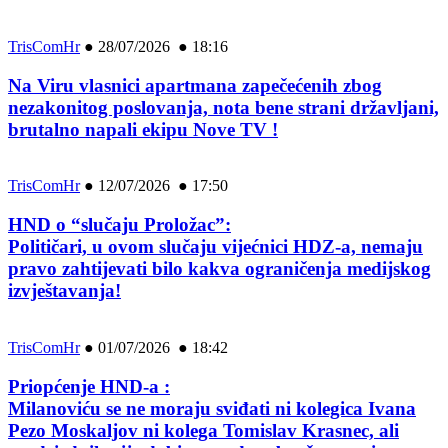
TrisComHr
●
28/07/2026 ● 18:16
Na Viru vlasnici apartmana zapečećenih zbog
nezakonitog poslovanja, nota bene strani državljani,
brutalno napali ekipu Nove TV !
TrisComHr
●
12/07/2026 ● 17:50
HND o “slučaju Proložac”:
Političari, u ovom slučaju vijećnici HDZ-a, nemaju
pravo zahtijevati bilo kakva ograničenja medijskog
izvještavanja!
TrisComHr
●
01/07/2026 ● 18:42
Priopćenje HND-a :
Milanoviću se ne moraju sviđati ni kolegica Ivana
Pezo Moskaljov ni kolega Tomislav Krasnec, ali