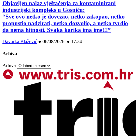
Objavljen nalaz vještačenja za kontaminirani
industrijski kompleks u Gospiću:
“Sve ovo netko je dovezao, netko zakopao, netko
propustio nadzirati, netko dozvolio, a netko tvrdio
da nema hitnosti. Svaka karika ima ime!!!”
Davorka Blažević
●
06/08/2026 ● 17:24
Arhiva
Arhiva