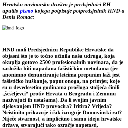
Hrvatsko novinarsko društvo je predsjednici RH
uputilo
pismo
kojega potpisuje potpredsjednik HND-a
Denis Romac:
HND moli Predsjednicu Republike Hrvatske da
objasni što je to točno učinila naša udruga, koja
okuplja gotovo 2500 profesionalnih novinara, da je
zaslužila biti napadana fašističkim metodama (jer
anonimno denunciranje letcima prepunim laži jest
fašističko huškanje, poput onoga, na primjer, koje
su u devedesetim godinama prošloga stoljeća činili
„šešeljevci“ protiv Hrvata u Beogradu i Zemunu
nazivajući ih ustašama). Da li svojim javnim
djelovanjem HND provocira? Iritira? Vrijeđa?
Neistinito prikazuje i čak izruguje Domovinski rat?
Niječe stvarnost, a implicitno i samu ideju hrvatske
države, stvarajući tako ozračje napetosti,