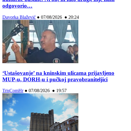
odgovorio…
Davorka Blažević
●
07/08/2026 ● 20:24
‘Ustašovanje’ na kninskim ulicama prijavljeno
MUP-u, DORH-u i pučkoj pravobraniteljici
TrisComHr
●
07/08/2026 ● 19:57