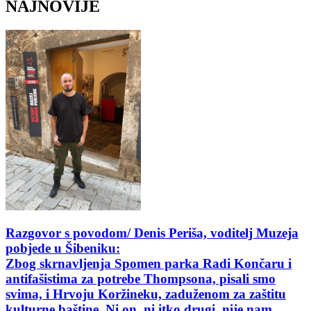
NAJNOVIJE
Razgovor s povodom/ Denis Periša, voditelj Muzeja
pobjede u Šibeniku:
Zbog skrnavljenja Spomen parka Radi Končaru i
antifašistima za potrebe Thompsona, pisali smo
svima, i Hrvoju Koržineku, zaduženom za zaštitu
kulturne baštine. Ni on, ni itko drugi, nije nam