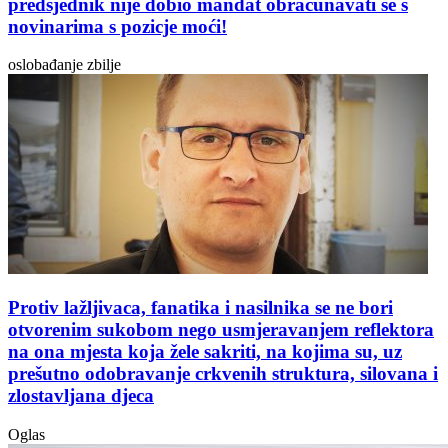
predsjednik nije dobio mandat obračunavati se s
novinarima s pozicje moći!
oslobađanje zbilje
Protiv lažljivaca, fanatika i nasilnika se ne bori
otvorenim sukobom nego usmjeravanjem reflektora
na ona mjesta koja žele sakriti, na kojima su, uz
prešutno odobravanje crkvenih struktura, silovana i
zlostavljana djeca
Oglas