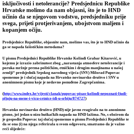
isključivosti i netolerancije? Predsjednicu Republike
Hrvatske molimo da nam objasni, što je to HND
učinio da se njegovom vodstvu, predsjedniku prije
svega, prijeti protjerivanjem, ubojstvom maljem i
kopanjem očiju.
Predsjednice Republike, objasnite nam, molimo vas, što je to HND učinio da
ga se napada fašističkim metodama?
U pismu Predsjednici Republike Hrvatske Kolindi Grabar Kitarović, u
kojemu je izrazio zabrinutost zbog „narastanja atmosfere netolerancije i
poruka mržnje prema političkim, etničkim i drugim manjinama u našoj
zemlji“ predsjednik Srpskog narodnog vijeća (SNV) Milorad Pupovac
spomenuo je i slučaj napada na Hrvatsko novinarsko društvo i SNV u
anonimnom pismu koje je nedavno ponuđeno Zagrepčanima.
(
http://www.index.hr/vijesti/clanak/pupovac-pisao-kolindi-nepoznati-ljudi-
pljuju-na-mene-i-vicu-cetnice-idi-u-srbiju/874727
)
Hrvatsko novinarsko društvo (HND) nije javno reagiralo na to anonimno
pismo, još jedan u nizu huškačkih napada na HND lažima. No, s obzirom da
je gospodin Pupovac taj slučaj spomenuo u pismu Predsjednici Republike te
da se ona (i) na njega referirala u svom odgovoru, smatramo da je važno
reći slijedeće: