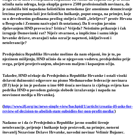
učinila naša udruga, koja okuplja gotovo 2500 profesionalnih novinara, da
je zaslužila biti napadana fašističkim metodama (jer anonimno denunciranje
letcima prepunim laži jest fašističko huškanje, poput onoga, na primjer, koje
su u devedesetim godinama prošlog stoljeća činili „šešeljevci“ protiv Hrvata
u Beogradu i Zemunu nazivajući ih ustašama). Da li svojim javnim
djelovanjem HND provocira? Iritira? Vrijeđa? Neistinito prikazuje i čak
izruguje Domovinski rat? Niječe stvarnost, a implicitno i samu ideju
hrvatske države, stvarajući tako ozračje napetosti, isključivosti i
netolerancije?
Predsjednicu Republike Hrvatske molimo da nam objasni, što je to, po
njezinom mišljenju, HND učinio da se njegovom vodstvu, predsjedniku prije
svega, prijeti protjerivanjem, ubojstvom maljem i kopanjem očiju.
Također, HND očekuje da Predsjednica Republike Hrvatske i ostali visoki
državni dužnosnici odgovore na pismo Međunarodne federacije novinara
(IFJ) koje je im je poslano u ime 600 tisuća novinara iz cijeloga svijeta kao
podrška HND-u povodom gušenja slobode izražavanja i napada na
neovisnost medija u Hrvatskoj.
(
http://www.ifj.org/nc/news-single-view/backpid/1/article/croatia-ifj-asks-for-
review-of-decision-to-abolish-state-subsidies-for-non-profit-media/
)
Nadamo se i da će Predsjednica Republike javno osuditi širenje
netolerancije, prijetnje i huškanje koje proizvodi, na primjer, notorni
štovatelj Nezavisne Države Hrvatske, navodni novinar Velimir Bujanec.